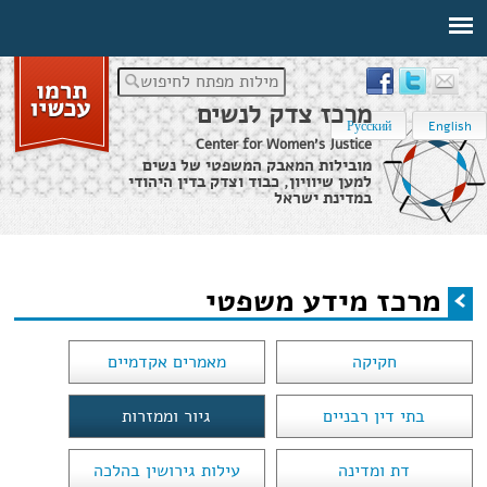
מילות מפתח לחיפוש
מרכז צדק לנשים
Русский
English
Center for Women's Justice
מובילות המאבק המשפטי של נשים
למען שיוויון, כבוד וצדק בדין היהודי
במדינת ישראל
דף הבית
›
מרכז מידע משפטי
מרכז מידע משפטי
הינך נמצא כאן
חקיקה
מאמרים אקדמיים
בתי דין רבניים
גיור וממזרות
דת ומדינה
עילות גירושין בהלכה