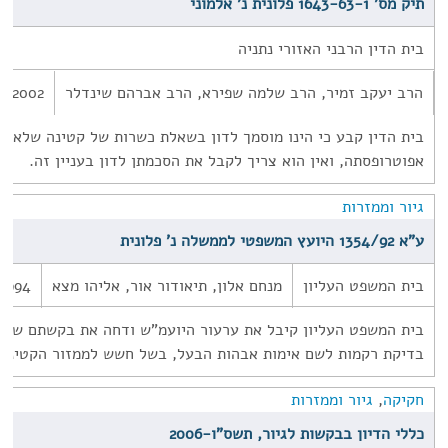
תיק מס' 1643-63-1 פלונית נ' אלמוני
בית הדין הרבני האזורי נתניה
הרב יעקב זמיר, הרב שלמה שפירא, הרב אברהם שינדלר
1/2002
בית הדין קבע כי הינו מוסמך לדון בשאלת כשרות של קטינה שלא בנ
אפוטרופסתה, ואין הוא צריך לקבל את הסכמתן לדון בעניין זה.
גיור וממזרות
ע"א 1354/92 היועץ המשפטי לממשלה נ' פלונית
בית המשפט העליון
מנחם אלון, תיאודור אור, אליהו מצא
1994
בית המשפט העליון קיבל את ערעור היועמ"ש ודחה את בקשתם של בנ
בדיקת רקמות לשם אימות אבהות הבעל, בשל חשש לממזור הקטינים
חקיקה
,
גיור וממזרות
כללי הדיון בבקשות לגיור, תשס"ו-2006