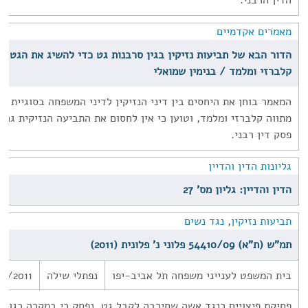
הדין הרבני.
מאמרים אקדמיים
הדור הבא של תביעות נזיקין בגין סרבנות גט כדי להשיג את הגט ו'
קלברזי ומלמד / בנימין שמואלי
המאמר בוחן את היחסים בין דיני הנזיקין לדיני המשפחה בסוגיית ס
מתווה קלברזי ומלמד, וטוען כי אין לחסום את התביעה הנזיקית גם
פסק דין רבני.
גליונות הדין והדיין
הדין והדיין: גליון מס' 27
תביעות נזיקין
,
נגד נשים
תמ"ש (ת"א) 54410/09 פלוני נ' פלונית (2011)
בית המשפט לענייני משפחה תל אביב-יפו
נפתלי שילה
0/2011
פסיקת פיצויים כנגד אשה שסירבה לקבל גט. נפסק כי במקרה כגון 