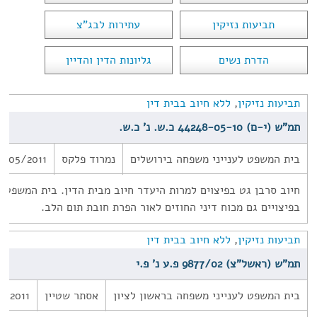
תביעות נזיקין
עתירות לבג"צ
הדרת נשים
גליונות הדין והדיין
תביעות נזיקין
,
ללא חיוב בבית דין
תמ"ש (י-ם) 44248-05-10 כ.ש. נ' כ.ש.
בית המשפט לענייני משפחה בירושלים
נמרוד פלקס
9/05/2011
חיוב סרבן גט בפיצוים למרות היעדר חיוב מבית הדין. בית המשפט ק
בפיצויים גם מכוח דיני החוזים לאור הפרת חובת תום הלב.
תביעות נזיקין
,
ללא חיוב בבית דין
תמ"ש (ראשל"צ) 9877/02 פ.ע נ' פ.י
בית המשפט לענייני משפחה בראשון לציון
אסתר שטיין
7/2011