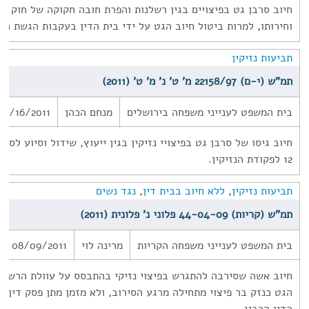
חיוב סרבן גט בפיצויים בגין רשלנות והפרת חובה חקוקה של חוק יס
וחירותו, למרות ביטול חיוב הגט על ידי בית הדין בעקבות הגשת הת
תביעות נזיקין
תמ"ש (י-ם) 22158/97 מ' ט' נ' מ' ט' (2011)
בית המשפט לענייני משפחה בירושלים
מנחם הכהן
08/16/2011
חיוב גיסו של סרבן גט בפיצויי נזיקין בגין ייעוץ, שידול וסיוע לסר
12 לפקודת הנזיקין.
תביעות נזיקין
,
ללא חיוב בבית דין
,
נגד נשים
תמ"ש (קריות) 44-04-09 פלוני נ' פלונית (2011)
בית המשפט לענייני משפחה הקריות
מרינה לוי
08/09/2011
חיוב אשה שסירבה להתגרש בפיצוי נזיקי בהתבסס על עוולת הרשלנו
הגט כנזק בר פיצוי מתחילה מרגע הסירוב, ולא מזמן מתן פסק דין של