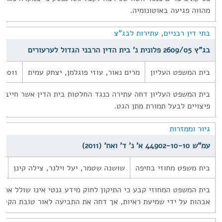
מהווה פגיעה באוטונומיה.
בתי דין רבניים
,
עתירות לבג"צ
בג"ץ 2609/05 פלונית נ' בית הדין הרבני הגדול לערעורים
בית המשפט העליון
מרים נאור, עוזי פוגלמן, יצחק עמית
/2011
בית המשפט העליון דחה עתירה כנגד החלטות בית הדין אשר חייבו
פיצויים לבעל תמורת מתן הגט.
גיור וממזרות
עמ"ש 44902-10-10 א' נ' ד' ואח' (2011)
בית משפט מחוזי בחיפה
שושנה שטמר, יעל וילנר, צילה קינן
1
בית המשפט המחוזי קבע כי התיקון לחוק מידע גנטי אינו שולל את ס
אבהות על ידי שמיעת ראיות, אך דחה את התביעה לאור טובת הקטינ