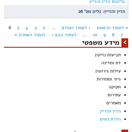
גליונות הדין והדיין
הדין והדיין: גליון מס' 26
« לעמוד הראשון
‹ לעמוד הקודם
…
2
3
4
5
6
מודים
7
8
9
10
…
לעמוד הבא ›
לעמוד האחרון »
מידע משפטי
תביעות נזיקין
דת ומדינה
עילות גירושין
גיור וממזרות
חקיקה
עתירות
מאמרים
הדין והדיין
הדרת נשים