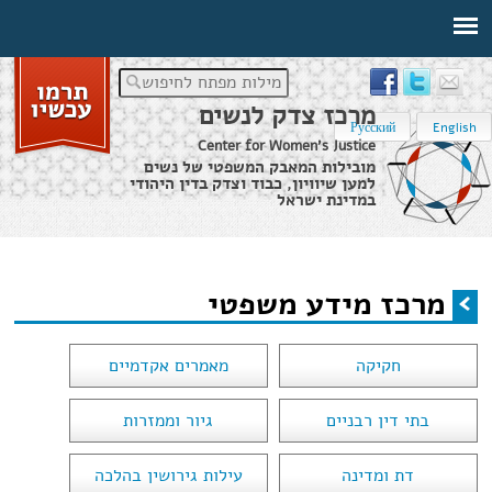
מילות מפתח לחיפוש
מרכז צדק לנשים
Русский
English
Center for Women's Justice
מובילות המאבק המשפטי של נשים
למען שיוויון, כבוד וצדק בדין היהודי
במדינת ישראל
דף הבית
›
מרכז מידע משפטי
מרכז מידע משפטי
הינך נמצא כאן
חקיקה
מאמרים אקדמיים
בתי דין רבניים
גיור וממזרות
דת ומדינה
עילות גירושין בהלכה