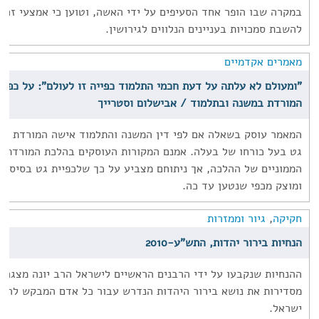
במקרה שבו הופר אחד הסעיפים על ידי האשה, וטוען כי אמצעי זה 
להשבת סמכויות בעניינים הנלווים לגירושין.
מאמרים אקדמיים
"ומעולם לא עלתה על דעת חכמי התלמוד כפייה זו לעולם": על כפיי
המורדת במשנה ובתלמוד / אבישלום וסטרייך
המאמר עוסק בשאלה אם לפי דין המשנה והתלמוד אישה המורדת בב
גט בעל כורחו של בעלה. אמנם המקורות העוסקים בהלכת המורדת 
הממוניים של ההלכה, אך ניתוחם מצביע על כך שלכפיית גט בסיס א
ומוצק מכפי שנטען עד כה.
חקיקה
,
גיור וממזרות
הנחיות בירור יהדות, התש"ע-2010
ההנחיות שנקבעו על ידי הרבנים הראשיים לישראל הרב יונה מצגר 
מסדירות את נושא בירור היהדות הנדרש עבור כל אדם המבקש להינ
ישראל.