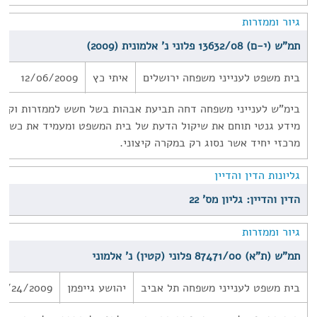
גיור וממזרות
תמ"ש (י-ם) 13632/08 פלוני נ' אלמונית (2009)
בית משפט לענייני משפחה ירושלים
איתי כץ
12/06/2009
בימ"ש לענייני משפחה דחה תביעת אבהות בשל חשש לממזרות וקבע 
מידע גנטי תוחם את שיקול הדעת של בית המשפט ומעמיד את כשרות
מרכזי יחיד אשר נסוג רק במקרה קיצוני.
גליונות הדין והדיין
הדין והדיין: גליון מס' 22
גיור וממזרות
תמ"ש (ת"א) 87471/00 פלוני (קטין) נ' אלמוני
בית משפט לענייני משפחה תל אביב
יהושע גייפמן
6/24/2009