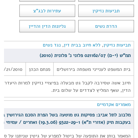
תביעות נזיקין
עתירות לבג"צ
הדרת נשים
גליונות הדין והדיין
תביעות נזיקין
,
ללא חיוב בבית דין
,
נגד נשים
תמ"ש (י-ם) 021162/07 פלוני נ' פלונית (2010)
בית המשפט לענייני משפחה בירושלים
מנחם הכהן
01/21/2010
חיוב אשה שסירבה לקבל גט מבעלה בפיצויי נזיקין למרות היעדר חי
הדין, שאף המליץ לצדדים על שלום בית.
מאמרים אקדמיים
מלבוב לתל אביב: פסיקות גט מוטעה בשל הפרת הסכם הגירושין בבת
בעקבות תיק (אזורי ת"א) 9322-29-1 (19.3.06) ואחרים / עמיחי רדזינר
המאמר בוחן את התופעה של ביטול למפרע של גיטין שניתנו על סמך