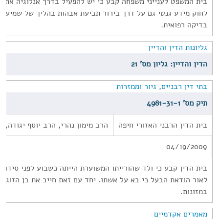
לחוק מידע גנטי גם על דרך בירור תביעת אבהות בהליך של שמיעת ר
בדיקה רפואית.
גליונות הדין והדיין
הדין והדיין: גליון מס' 21
בתי דין רבניים
,
גיור וממזרות
תיק מס' 4981-31-1
בית הדין הרבני האזורי חיפה
הרב מימון נהרי, הרב יוסף יגודה, 
04/19/2009
בית הדין קבע כי ולד שהורייתו המשוערת הייתה כשבוע לפני סידור 
לאור הודאת הבעל כי בא על אשתו. יחד עם זאת חייב את בן הזוג ה
במזונות.
מאמרים אקדמיים