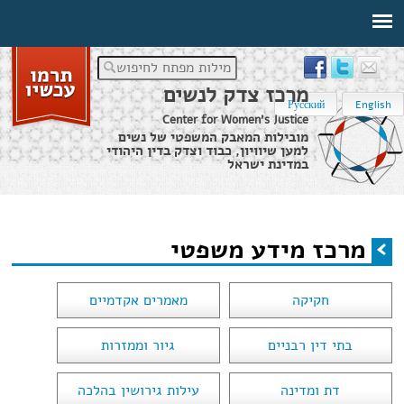
מילות מפתח לחיפוש
מרכז צדק לנשים
Русский
English
Center for Women's Justice
מובילות המאבק המשפטי של נשים
למען שיוויון, כבוד וצדק בדין היהודי
במדינת ישראל
דף הבית
›
מידע משפטי
›
מרכז מידע משפטי
מרכז מידע משפטי
הינך נמצא כאן
חקיקה
מאמרים אקדמיים
בתי דין רבניים
גיור וממזרות
דת ומדינה
עילות גירושין בהלכה