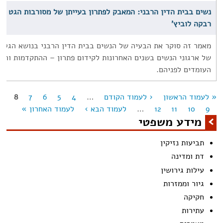
נשים בבית הדין הרבני: המאבק לפתרון בעייתן של מסורבות הגט - 
רבקה לוביץ'
מאמר זה סוקר את הבעיה של הנשים בבית הדין הרבני בנושא הגט ו
של ארגוני הנשים בשנים האחרונות לקידום פתרון – ההתקדמות וה
העומדים לפניהם.
« לעמוד הראשון
‹ לעמוד הקודם
…
4
5
6
7
8
מודים
9
10
11
12
…
לעמוד הבא ›
לעמוד האחרון »
מידע משפטי
תביעות נזיקין
דת ומדינה
עילות גירושין
גיור וממזרות
חקיקה
עתירות