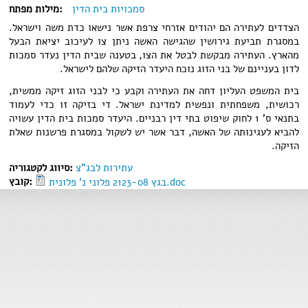
סמכויות בית הדין
מילות מפתח:
הצדדים לעתירה הם יהודים אזרחי צרפת אשר נישאו כדת משה וישראל.
במסגרת תביעת גירושין שהגישה האשה ניתן צו לעיכוב יציאת הבעל
מהארץ. העתירה מבקשת לבטל את הצו, בטענה שבית הדין נעדר סמכות
לדון בעניינם של בני הזוג נוכח היעדר הזיקה שלהם לישראל.
בית המשפט העליון דחה את העתירה וקבע כי לבני הזוג זיקה ממשית,
רכושית, משפחתית ונפשית למדינת ישראל. די בזיקה זו כדי לעמוד
בתנאי ס' 1 לחוק שיפוט בתי דין רבניים. היעדר סמכות בית הדין עשויה
להביא לעגינותה של האשה, דבר אשר יש לשקול במסגרת פרשנות שאלת
הזיקה.
עתירות לבג"צ
סיווג לקטגוריה:
קובץ:
בגץ 2123-08 פלוני נ' פלונית.doc