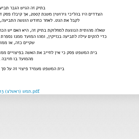
בתיק זה הגיש הגבר תביעת
לקבל את הגט. לאחר כחודש הוגשה התביעה, 
שאלה מהותית הנוגעת למחלוקת בתיק זה, היא האם יש הכרח
כדי להקים עילה לתביעה בנזיקין, ומהו המועד ממנו נספרת 
שקיים כזה, או ממו
בית המשפט פסק כי אין לחייב את האשה בפיצויים ממו
מהמועד בו חויבה ב
בית המשפט מעמיד פיצוי זה על סך 50,000 בנוסף להחזר הוצאות התובע.
תמש (ראשלצ) 5614-07-13‏ ‏ פלוני נ' פלונית.pdf