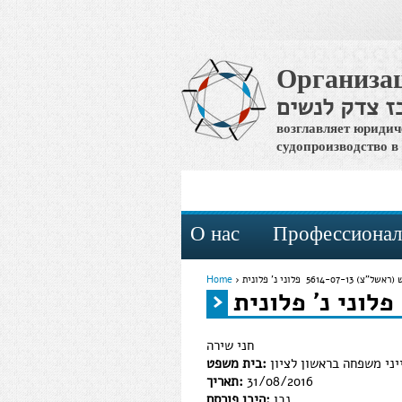
Организа
ז צדק לנשים
возглавляет юридич
судопроизводство в
О нас
Профессионал
צ) 5614-07-13‏ ‏ פלוני נ' פלונית
›
Home
You are here
חני שירה
ני משפחה בראשון לציון
בית משפט:
31/08/2016
תאריך:
נבו
היכן פורסם: