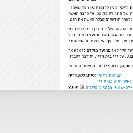
 נזיקין בגין סרבנות גט מצד אשתו.
הצדדים היו בהליכי גירושין משנת 2007, אך קיבלו פסק דין של חיוב רק ב2013, אז סרבה האשה
ולאחר חודשיים קבלה האשה את הגט.
 בהחלטה של בית דין רבני לחיוב גט
סרבנות הגט. האם ממועד החיוב, ככל
עד אחר על רצף האירועים וההחלטות?
עד הקרע או ממועד מוקדם לו אלא אך
גט, על ידי בית הדין, וסירבה לקבלו.
תביעות נזיקין
סיווג לקטגוריה:
לאחר חיוב בבית דין
קובץ: