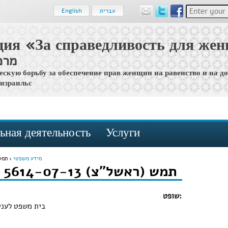
Enter your 
עברית
English
ция «За справедливость для же
מרכ
ескую борьбу за обеспечение прав женщин на равенство и на д
 израильс
ьная деятельность
Услуги
מידע משפטי
›
תמש (ראשל"
תמש (ראשל"צ) 5614-07-13‏ ‏ פלוני נ' פלונית
שופט:
בית משפט לעניי