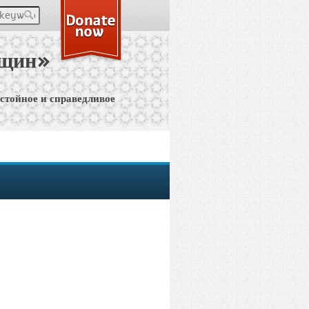
keywords
нщин»
остойное и справедливое