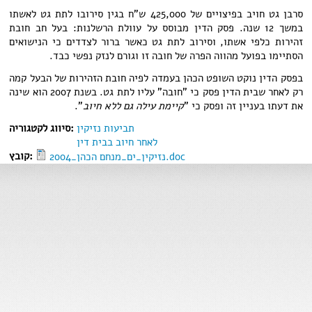
סרבן גט חויב בפיצויים של 425,000 ש"ח בגין סירובו לתת גט לאשתו
במשך 12 שנה. פסק הדין מבוסס על עוולת הרשלנות: בעל חב חובת
זהירות כלפי אשתו, וסירוב לתת גט כאשר ברור לצדדים כי הנישואים
הסתיימו בפועל מהווה הפרה של חובה זו וגורם לנזק נפשי כבד.
בפסק הדין נוקט השופט הכהן בעמדה לפיה חובת הזהירות של הבעל קמה
רק לאחר שבית הדין פסק כי "חובה" עליו לתת גט. בשנת 2007 הוא שינה
את דעתו בעניין זה ופסק כי "
קיימת עילה גם ללא חיוב
".
תביעות נזיקין
סיווג לקטגוריה:
לאחר חיוב בבית דין
קובץ:
נזיקין_ים_מנחם הכהן_2004.doc