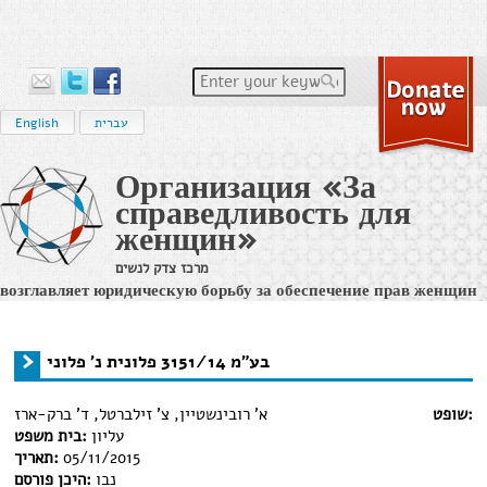
Enter your keywords
English
עברית
Организация «За
справедливость для
женщин»
מרכז צדק לנשים
возглавляет юридическую борьбу за обеспечение прав женщин
на равенство и на достойное и справедливое судопроизводство
в израильс
Home
›
בע"מ 3151/14 פלונית נ' פלוני
›
מידע משפטי
You are here
בע"מ 3151/14 פלונית נ' פלוני
שופט:
א' רובינשטיין, צ' זילברטל, ד' ברק-ארז
עליון
בית משפט:
תאריך:
05/11/2015
נבו
היכן פורסם: