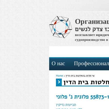
Организа
ז צדק לנשים
возглавляет юридич
судопроизводство в
О нас
Профессионал
אי תלות בהחלטות בית הדין
›
Home
לטות בית הדין
You are here
תביעות נזיקין