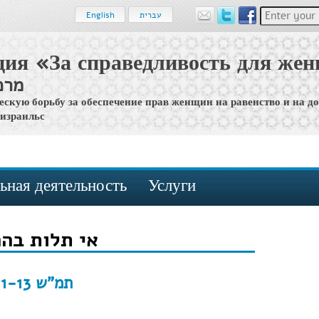
Enter your 
עברית
English
ция «За справедливость для же
מרכ
ескую борьбу за обеспечение прав женщин на равенство и на д
 израильс
ьная деятельность
Услуги
אי תלות בהח
תמ"ש 55873-11-13 פלונית נ' פלוני