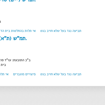
ב
תביעה נגד בעל שלא חויב בגט
about תמ"ש (י-ם) 44248-05-10 כ.ש. נ' כ.ש.
אי תלות בהחלטות בית הדי
תמ"ש (ת"א) 024782/98 נ.ש. נ' נ.י.
ב"כ התובעת: עו"ד סוזן
בית 
תביעה נגד בעל שלא חויב בגט
פיצויים מוגברים
אי תלו
about תמ"ש (ת"א) 024782/98 נ.ש. נ' נ.י.