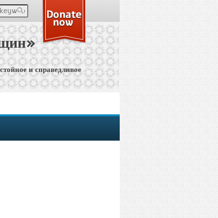
keywords
нщин»
остойное и справедливое