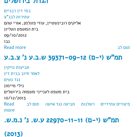
הגדול בירושלים
בתי דין רבניים
עתירות לבג"צ
אליקים רובינשטיין, עוזי פוגלמן, אורי שהם
בית המשפט העליון
09/10/2012
נבו
תום לב
about בג"ץ 10991/07 פלונית נ' בית הדין הרבני הגדול
Read more
בירושלים
תמ"ש (י-ם) 39371-09-12 ש.ב.ע נ' צ.ב.ע
תביעות נזיקין
לאחר חיוב בבית דין
נגד נשים
נילי מיימון
בית משפט לענייני משפחה בירושלים
10/12/2013
פיצויים עתידיים
רשלנות
תביעה נגד אישה
תום לב
Read
about תמ"ש (י-ם) 39371-09-12 ש.ב.ע נ' צ.ב.ע
more
תמ"ש (י-ם) 22970-11-11 ע.ש. נ' נ.מ.ש.
(2013)