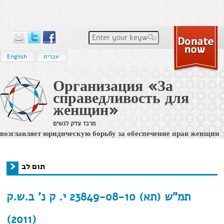
Enter your keywords
עברית
English
Организация «За
справедливость для
женщин»
מרכז צדק לנשים
возглавляет юридическую борьбу за обеспечение прав женщин
на равенство и на достойное и справедливое судопроизводство
в израильс
תום לב
›
Home
You are here
תום לב
תמ"ש (תא) 23849-08-10 י. ק נ' ב.ש.ק
(2011)