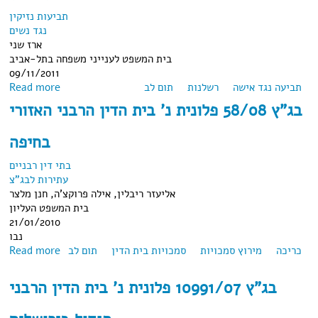
תביעות נזיקין
נגד נשים
ארז שני
בית המשפט לענייני משפחה בתל-אביב
09/11/2011
about תמ"ש (תא) 23849-08-10 י. ק נ' ב.ש.ק (2011)
תביעה נגד אישה
רשלנות
תום לב
Read more
בג"ץ 58/08 פלונית נ' בית הדין הרבני האזורי
בחיפה
בתי דין רבניים
עתירות לבג"צ
אליעזר ריבלין, אילה פרוקצ'ה, חנן מלצר
בית המשפט העליון
21/01/2010
נבו
כריכה
מירוץ סמכויות
סמכויות בית הדין
תום לב
Read more
about בג"ץ 58/08 פלונית נ' בית הדין הרבני האזורי בחיפה
בג"ץ 10991/07 פלונית נ' בית הדין הרבני