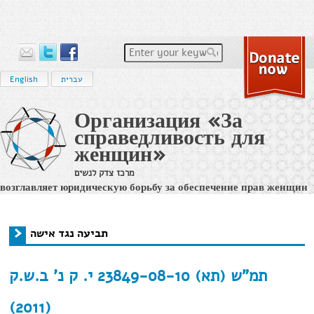
Enter your keywords
עברית
English
Организация «За
справедливость для
женщин»
מרכז צדק לנשים
возглавляет юридическую борьбу за обеспечение прав женщин
на равенство и на достойное и справедливое судопроизводство
в израильс
תביעה נגד אישה
›
Home
You are here
תביעה נגד אישה
תמ"ש (תא) 23849-08-10 י. ק נ' ב.ש.ק
(2011)