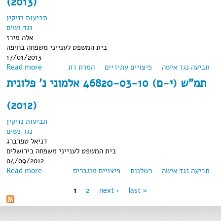
(2013)
תביעות נזיקין
נגד נשים
אלה מירז
בית המשפט לענייני משפחה בחיפה
17/01/2013
תביעה נגד אישה
about תמ"ש (חיפה) 14177-03-09 נ.ע. נ' ע.ע. (2013)
פיצויים עתידיים
המרת דת
Read more
תמ"ש (י-ם) 46820-03-10 אלמוני נ' פלונית
(2012)
תביעות נזיקין
נגד נשים
דניאל טפרברג
בית המשפט לענייני משפחה בירושלים
04/09/2012
about תמ"ש (י-ם) 46820-03-10 אלמוני נ' פלונית (2012)
תביעה נגד אישה
רשלנות
פיצויים מוגברים
Read more
1
2
next ›
last »
Pages