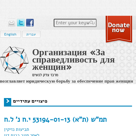
Enter your keywords
עברית
English
Организация «За
справедливость для
женщин»
מרכז צדק לנשים
возглавляет юридическую борьбу за обеспечение прав женщин
на равенство и на достойное и справедливое судопроизводство
в израильс
פיצויים עתידיים
›
Home
You are here
פיצויים עתידיים
תמ"ש (ת"א) 53194-01-13 י.ח נ' ל.ח
תביעות נזיקין
לאחר חיוב בבית דין