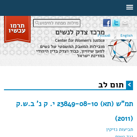
מילות מפתח לחיפוש
מרכז צדק לנשים
Русский
English
Center for Women's Justice
מובילות המאבק המשפטי של נשים
למען שיוויון, כבוד וצדק בדין היהודי
במדינת ישראל
דף הבית
›
תום לב
תום לב
הינך נמצא כאן
תמ"ש (תא) 23849-08-10 י. ק נ' ב.ש.ק
(2011)
תביעות נזיקין
נגד נשים