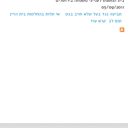
בית המשפט לענייני משפחה בירושלים
05/09/2011
תביעה נגד בעל שלא חויב בגט
אי תלות בהחלטות בית הדין
תום לב
קרא עוד
אודות תמ"ש (י-ם) 44248-05-10 כ.ש. נ' כ.ש.