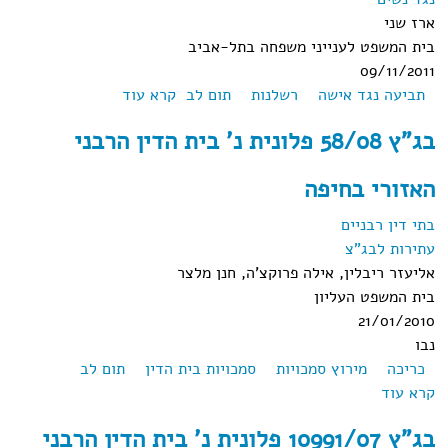
ארז שני
בית המשפט לענייני משפחה בתל-אביב
09/11/2011
תביעה נגד אישה
רשלנות
תום לב
קרא עוד
אודות תמ"ש (תא)
23849-08-10 י. ק
בג"ץ 58/08 פלונית נ' בית הדין הרבני
נ' ב.ש.ק (2011)
האזורי בחיפה
בתי דין רבניים
עתירות לבג"צ
אליעזר ריבלין, אילה פרוקצ'ה, חנן מלצר
בית המשפט העליון
21/01/2010
נבו
כריכה
מירוץ סמכויות
סמכויות בית הדין
תום לב
קרא עוד
אודות בג"ץ 58/08 פלונית נ' בית הדין הרבני האזורי בחיפה
בג"ץ 10991/07 פלונית נ' בית הדין הרבני