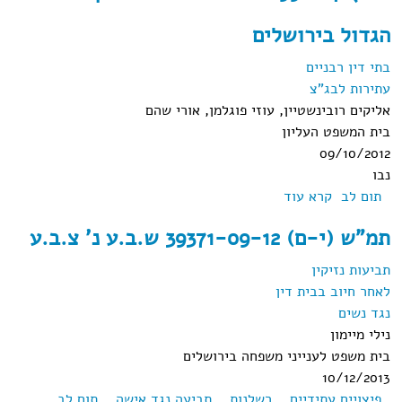
הגדול בירושלים
בתי דין רבניים
עתירות לבג"צ
אליקים רובינשטיין, עוזי פוגלמן, אורי שהם
בית המשפט העליון
09/10/2012
נבו
תום לב
קרא עוד
אודות בג"ץ 10991/07 פלונית נ' בית הדין הרבני
הגדול בירושלים
תמ"ש (י-ם) 39371-09-12 ש.ב.ע נ' צ.ב.ע
תביעות נזיקין
לאחר חיוב בבית דין
נגד נשים
נילי מיימון
בית משפט לענייני משפחה בירושלים
10/12/2013
פיצויים עתידיים
רשלנות
תביעה נגד אישה
תום לב