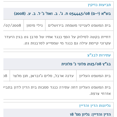
תביעות נזיקין
בש"א (י-ם) 054445/08 ח. ג'. ב. ואח' נ' ל. ב. ע. (2008)
בית המשפט לענייני משפחה בירושלים
נילי מימון
07/07/2008
דחיית בקשה לסילוק על הסף כנגד אחיו של סרבן גט בגין היעדר עי
עקרוני קיימת עילה גם כנגד מי שמסייע לסרבנות גט.
עתירות לבג"צ
בג"ץ 2123/08 פלוני נ' פלונית
בית המשפט העליון
עדנה ארבל, סלים ג'ובראן, חנן מלצר
2008
בית המשפט העליון דחה עתירה כנגד סמכות בית הדין לדון בתביעת 
אזרחי צרפת.
גליונות הדין והדיין
הדין והדיין: גליון מס' 18