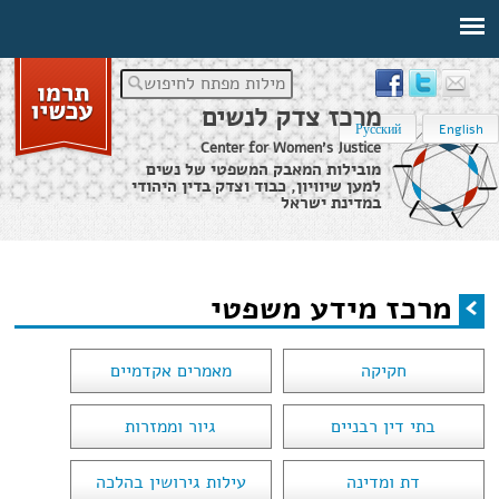
מילות מפתח לחיפוש
מרכז צדק לנשים
Русский
English
Center for Women's Justice
מובילות המאבק המשפטי של נשים
למען שיוויון, כבוד וצדק בדין היהודי
במדינת ישראל
דף הבית
›
מרכז מידע משפטי
מרכז מידע משפטי
הינך נמצא כאן
חקיקה
מאמרים אקדמיים
בתי דין רבניים
גיור וממזרות
דת ומדינה
עילות גירושין בהלכה