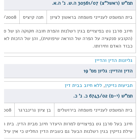
תמ"ש (ראשל"צ) 30561/07 ה.ש. נ' ה.א.
בית המשפט לענייני משפחה בראשון לציון
חנה קיציס
02/2008
(הקובע סנקציה על הפרה של הוראה שיפוטית), והן של הזכות לאוטו
כבוד האדם וחירותו.
גליונות הדין והדיין
הדין והדיין: גליון מס' 19
תביעות נזיקין
,
ללא חיוב בבית דין
תמ"ש (י-ם) 6743/02 כ. נ' כ.
בית המשפט לענייני משפחה בירושלים
בן ציון גרינברגר
/2008
חיוב בעל סרבן גט בפיצויים למרות היעדר חיוב מבית הדין. בית ה
עילת נזיקין בגין רשלנות הבעל גם כשבית הדין החליט כי אין עילה 