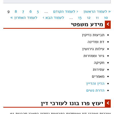
« לעמוד הראשון
‹ לעמוד הקודם
…
5
6
7
8
9
מודים
10
11
12
13
…
לעמוד הבא ›
לעמוד האחרון »
מידע משפטי
תביעות נזיקין
דת ומדינה
עילות גירושין
גיור וממזרות
חקיקה
עתירות
מאמרים
הדין והדיין
הדרת נשים
יעוץ פרו בונו לעורכי דין
עורכות ועורכי דין שעוסקים בתביעות נזיקין במצבי סרבנות גט,