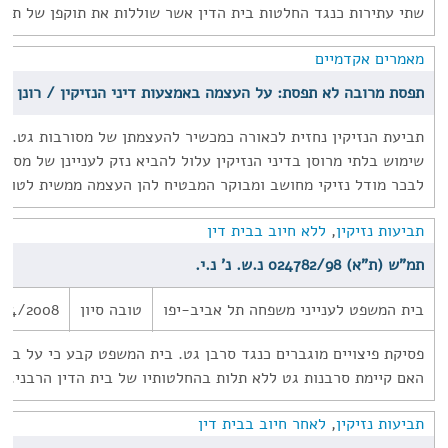
שתי עתירות כנגד החלטות בית הדין אשר שוללות את תוקפן של תקנ
מאמרים אקדמיים
תפסת מרובה לא תפסת: על העצמה באמצעות דיני הנזיקין / רונן פרי
תביעת הנזיקין נחזית לכאורה כמכשיר להעצמתן של מסורבות גט. ה
שימוש בלתי מרוסן בדיני הנזיקין עלול להביא נזק לעניינן של מסורב
לבכר מודל נזיקי מחושב ומבוקר המבטיח להן העצמה ממשית לטווח
תביעות נזיקין
,
ללא חיוב בבית דין
תמ"ש (ת"א) 024782/98 נ.ש. נ' נ.י.
בית המשפט לענייני משפחה תל אביב-יפו
טובה סיון
/14/2008
פסיקת פיצויים מוגברים כנגד סרבן גט. בית המשפט קבע כי על בי
האם קיימת סרבנות גט ללא תלות בהחלטותיו של בית הדין הרבני.
תביעות נזיקין
,
לאחר חיוב בבית דין