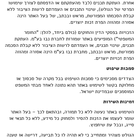
אחרת. העתקת תכנים (לבד מהעתקתם או הדפסתם לצורך שימושו
הפרטי של הגולש), שינוי התכנים או העמדתם לרשות הציבור ללא
קבלת הסכמתו המפורשת, מראש ובכתב, של בעל האתר הינה
אסורה ומהווה הפרת זכות יוצרים.
הזכויות בפסקי הדין והחוקים (כולם ביחד, להלן: "החומר
המשפטי") המופיעים באתר שמורות לחברת נבו בע"מ. העתקת
תכנים, שינוי תכנים, או העמדתם לרשות הציבור ללא קבלת הסכמה
מפורשת, מראש ובכתב, מחברת נבו בע"מ הינה אסורה ומהווה
הפרת זכויות יוצרים.
סמכות שיפוט
הצדדים מסכימים כי סמכות השיפוט בכל מקרה של סכסוך או
מחלוקת בקשר לשימוש באתר תהא נתונה לאחד מבתי המשפט
המוסמכים שבמדינת ישראל.
זמינות השירות
השימוש באתר נעשה ללא כל תמורה, ובהתאם לכך – בעל האתר
שומר לעצמו את הזכות להסיר ולמחוק כל מידע, ללא כל תנאי או
סייג, ובכל עת שיחפוץ.
הגולש מצהיר ומתחייב כי לא תהיה לו כל תביעה, דרישה או טענה