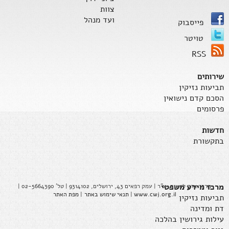
צוות
ועד מנהל
פייסבוק
טויטר
RSS
שירותים
תביעות נזיקין
הסכם קדם נישואין
פרסומים
חדשות
בתקשורת
מרכז מידע משפטי
מרכז צדק לנשים, ע"ר | עמק רפאים 43, ירושלים, 9314102 | טל' 02-5664390 |
www.cwj.org.il
|
תנאי שימוש באתר
|
מפת האתר
תביעות נזיקין
דת ומדינה
עילות גירושין בהלכה