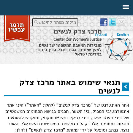
מילות מפתח לחיפוש
מרכז צדק לנשים
Русский
English
Center for Women's Justice
מובילות המאבק המשפטי של נשים
למען שיוויון, כבוד וצדק בדין היהודי
במדינת ישראל
דף הבית
›
תנאי שימוש באתר מרכז צדק לנשים
תנאי שימוש באתר מרכז צדק
הינך נמצא כאן
לנשים
אתר האינטרנט של "מרכז צדק לנשים" (להלן: "האתר") הינו אתר
אינפורמטיבי המכיל, בין השאר, תכנים בנושא התחומים המשפטיים
של דיני מעמד אישי, דיני נזיקין ומשפט חוקתי, ומוקדש להטמעת
סוגיות בתחומים אלו בקהל הגולשים והמשפטנים הישראלי. האתר
נוצר, נכתב ומופעל על ידי עמותת "מרכז צדק לנשים" (להלן: