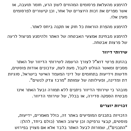
להימנע מהעלאת פרסומים המהווים לשון הרע, חומר תועבה, או
אשר מפרים את זכות היוצרים של אחר, וכן קישורים לפרסומים
מעין אלו.
להימנע מהפרת הוראות כל חוק או תקנה ביחס לאתר.
להימנע מבחינת אמצעי האבטחה של האתר ולהימנע מניצול לרעה
של פרצות אבטחה.
שירותי דיוור
בהזנת פרטי דוא"ל לצורך הרשמה לשירותי הדיוור של האתר
מסכים ומאשר הגולש לקבל, מעת לעת, עדכונים אודות פוסטים,
חדשות וידיעות בתחומים של דיני המעמד האישי בישראל, סוגיות
דת ומדינה, ופעילותה של עמותת "מרכז צדק לנשים".
מובהר כי שירותי הדיוור ניתנים ללא תמורה ובעל האתר אינו
מבטיח הספקה סדירה, או בכלל, של שירותי הדיוור.
זכויות יוצרים
הזכויות בתכנים המופיעים באתר זה, כולל מאמרים, ידיעות,
פוסטים, קבצי גרפיקה וכן עיצוב האתר (כולם ביחד, להלן:
"התכנים"), שמורות לבעל האתר בלבד אלא אם מצוין בפירוש