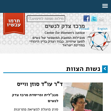
מילות מפתח לחיפוש
מרכז צדק לנשים
Русский
English
Center for Women's Justice
מובילות המאבק המשפטי של נשים
למען שיוויון, כבוד וצדק בדין היהודי
במדינת ישראל
דף הבית
›
About
›
נשות הצוות
נשות הצוות
הינך נמצא כאן
ד"ר עו"ד סוזן ווייס
מנכ"לית ומייסדת מרכז צדק
לנשים
סוזן פועלת למציאת פתרונות