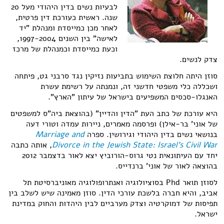
לבעיות נשים בדין היהודי מעל 20
שנה. ראשית כעורכת דין פרטית,
לאחר מכן כמייסדת ומנהלת "יד
לאישה" בין השנים 1997-2004,
וכעת כמייסדת וכמנהלת של מרכז
צדק לנשים.
סוזן היתה חלוצת השימוש בתביעות נזיקין נגד סרבני גט, פיתחה
ושכללה כלי משפטי חדשני זה, ונמנתה על רשימת עשרת
האנגלו-סכסים המשפיעים בישראל של עיתון "הארץ".
היא עורכת של כתב העת "הדין והדיין" (בהוצאת ביה"ס למשפטים
של אוני' בר-אילן) ופרסמה מאמרים, ניירות עמדה וטורי דעה
בנושאי נשים בדין היהודי וגירושין. ספרה
Marriage and
Divorce in the Jewish State: Israel's Civil War
, אותה כתבה
יחד עם העיתונאית נטי גרוס-הורוביץ יצא לאור בדצמבר 2012
בהוצאה לאור של אוני' ברנדייס.
לסוזן תואר
Phd
בסוציולוגיה ואנתרופולוגיה מאוניברסיטת תל
אביב, והיא חברה בלשכת עורכי הדין. סוזן מאמינה שיש לשלב בין
תפיסות של דמוקרטיה וצדק מערביים לבין היהדות והחוק במדינת
ישראל.