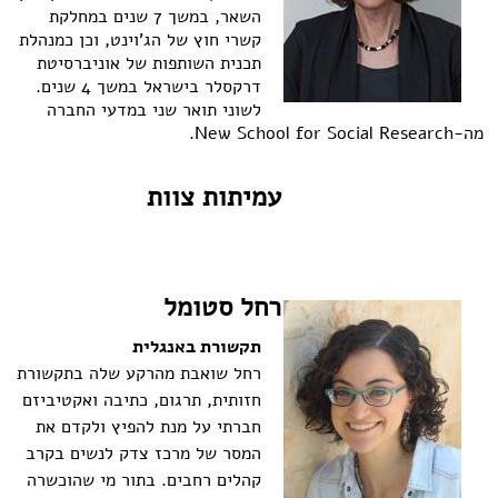
השאר, במשך 7 שנים במחלקת
קשרי חוץ של הג'וינט, וכן כמנהלת
תכנית השותפות של אוניברסיטת
דרקסלר בישראל במשך 4 שנים.
לשוני תואר שני במדעי החברה
מה-
New School for Social Research
.
עמיתות צוות
רחל סטומל
תקשורת באנגלית
רחל שואבת מהרקע שלה בתקשורת
חזותית, תרגום, כתיבה ואקטיביזם
חברתי על מנת להפיץ ולקדם את
המסר של מרכז צדק לנשים בקרב
קהלים רחבים. בתור מי שהוכשרה