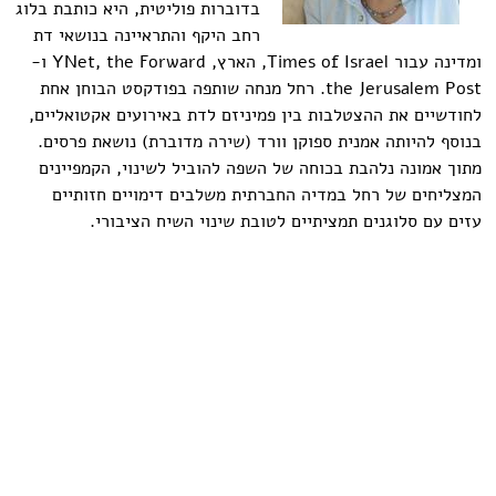
בדוברות פוליטית, היא כותבת בלוג
רחב היקף והתראיינה בנושאי דת
ומדינה עבור Times of Israel, הארץ, YNet, the Forward ו-
the Jerusalem Post. רחל מנחה שותפה בפודקסט הבוחן אחת
לחודשיים את ההצטלבות בין פמיניזם לדת באירועים אקטואליים,
בנוסף להיותה אמנית ספוקן וורד (שירה מדוברת) נושאת פרסים.
מתוך אמונה נלהבת בכוחה של השפה להוביל לשינוי, הקמפיינים
המצליחים של רחל במדיה החברתית משלבים דימויים חזותיים
עזים עם סלוגנים תמציתיים לטובת שינוי השיח הציבורי.