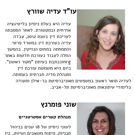
עו"ד עדיה שוורץ
עדיה היא בעלת ניסיון בליטיגציה
אזרחית ובתקשורת. לאחר הסמכתה
לעריכת דין בשנת 2012, עבדה
עדיה כעורכת דין במשרד פרטי
והתמחתה בתחום הנזיקין. בהמשך
החלה לעבוד כעורכת חדשות באתר
nrg
וככתבת בעיתון "מקור ראשון".
כיום היא משמשת עורכת דין
ומנהלת מדיה חברתית בעמותה.
לעדיה תואר ראשון במשפטים מאוניברסיטת בר-אילן ותעודה
בלימודי עיתונאות מאוניברסיטת תל-אביב.
שוני פומרנץ
מנהלת קשרים אסטרטגיים
לשוני ניסיון של 18 שנים בניהול
תכניות, פיתוח משאבים ושיווק. בין