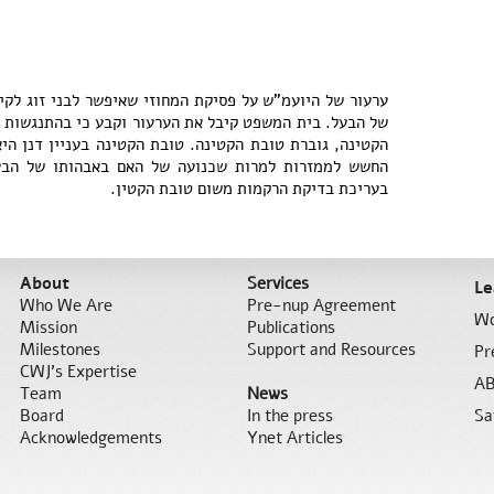
ערעור של היועמ"ש על פסיקת המחוזי שאיפשר לבני זוג לקי
של הבעל. בית המשפט קיבל את הערעור וקבע כי בהתנגשות ב
הקטינה, גוברת טובת הקטינה. טובת הקטינה בעניין דנן הי
החשש לממזרות למרות שכנועה של האם באבהותו של הבעל.
בעריכת בדיקת הרקמות משום טובת הקטין.
About
Services
Le
Who We Are
Pre-nup Agreement
Wo
Mission
Publications
Milestones
Support and Resources
Pr
CWJ’s Expertise
AB
Team
News
Board
In the press
Sa
Acknowledgements
Ynet Articles