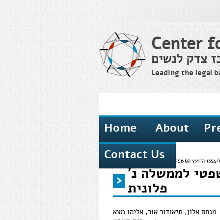
Center f
ז צדק לנשים
Leading the legal b
Home
About
Pr
Contact Us
Home
›
יועץ המשפטי לממשלה נ
You are here
פלונית
מנחם אלון, תיאודור אור, אליהו מצא