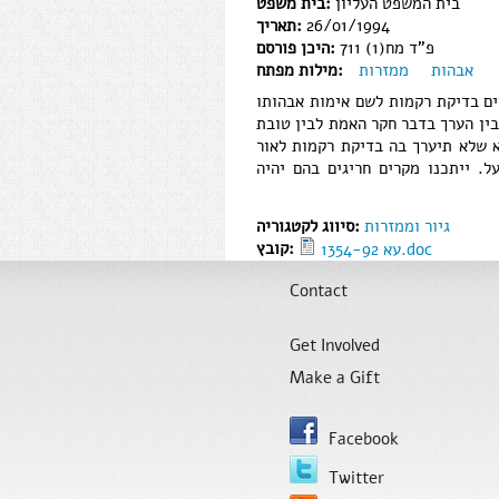
בית המשפט העליון
בית משפט:
תאריך:
26/01/1994
פ"ד מח(1) 711
היכן פורסם:
אבהות
ממזרות
מילות מפתח:
ים בדיקת רקמות לשם אימות אבהותו
ין הערך בדבר חקר האמת לבין טובת
א שלא תיערך בה בדיקת רקמות לאור
 ייתכנו מקרים חריגים בהם יהיה
גיור וממזרות
סיווג לקטגוריה:
קובץ:
עא 1354-92.doc
Contact
Get Involved
Make a Gift
Facebook
Twitter