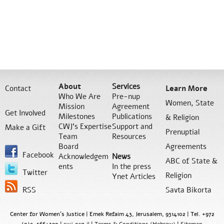
About
Services
Contact
Learn More
Who We Are
Pre-nup
Women, State
Mission
Agreement
Get Involved
Milestones
Publications
& Religion
CWJ’s Expertise
Support and
Make a Gift
Prenuptial
Team
Resources
Board
Agreements
Facebook
Acknowledgem
News
ABC of State &
ents
In the press
Twitter
Religion
Ynet Articles
RSS
Savta Bikorta
Center for Women's Justice | Emek Refaim 43, Jerusalem, 9314102 | Tel. +972
(0)2-5664390 |
cwj.org.il
|
Terms & Conditions (Hebrew)
|
Sitemap