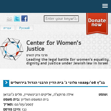
Enter your keywords
Русский
עברית
Center for Women's
Justice
מרכז צדק לנשים
Leading the legal battle for women’s equality,
dignity and justice under Jewish law in Israel
מידע משפטי
›
בג"ץ 10229/06 פלוני נ' בית הדין הרבני הגדול בירושלים
›
Home
You are here
בג"ץ 10229/06 פלוני נ' בית הדין הרבני הגדול בירושלים
שופט:
אילה פרוקצ'ה, אליקים רובינשטיין, סלים ג'ובראן
בית המשפט העליון
בית משפט:
02/05/2007
תאריך:
נבו
היכן פורסם: