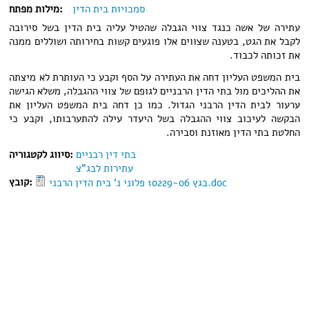
סמכויות בית הדין
מילות מפתח:
עתירה של אשה כנגד צווי הגבלה שהטיל עליה בית הדין בשל סירובה
לקבל את הגט, בטענה שצווים אלו פוגעים קשות בחירותה ושוללים ממנה
את זכותה לכבוד.
בית המשפט העליון דחה את העתירה על הסף וקבע כי העותרת לא מיצתה
את ההליכים מול בתי הדין הרבניים לגופם של צווי ההגבלה, משלא הגישה
ערעור לבית הדין הרבני הגדול. כמו כן דחה בית המשפט העליון את
הבקשה לעיכוב צווי ההגבלה בשל היעדר עילה להתערבותו, וקבע כי
החלטת בתי הדין מאוזנת וסבירה.
בתי דין רבניים
סיווג לקטגוריה:
עתירות לבג"צ
קובץ:
בגץ 10229-06 פלוני נ' בית הדין הרבני.doc