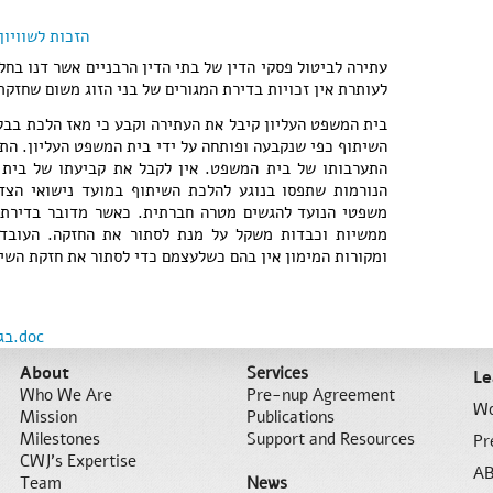
הזכות לשוויון
עתירה לביטול פסקי הדין של בתי הדין הרבניים אשר דנו בחלו
לעותרת אין זכויות בדירת המגורים של בני הזוג משום שחזקת
בית המשפט העליון קיבל את העתירה וקבע כי מאז הלכת בבלי
השיתוף כפי שנקבעה ופותחה על ידי בית המשפט העליון. הת
התערבותו של בית המשפט. אין לקבל את קביעתו של בית 
הנורמות שתפסו בנוגע להלכת השיתוף במועד נישואי הצד
משפטי הנועד להגשים מטרה חברתית. כאשר מדובר בדירת ה
ממשיות וכבדות משקל על מנת לסתור את החזקה. העובדה
ומקורות המימון אין בהם כשלעצמם כדי לסתור את חזקת השי
בגץ 8214-07 פלונית נ' פלוני.doc
About
Services
Le
Who We Are
Pre-nup Agreement
Wo
Mission
Publications
Milestones
Support and Resources
Pr
CWJ’s Expertise
AB
Team
News