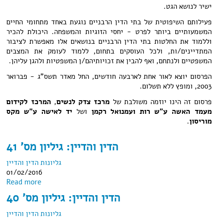
ישיר לנושא הגט.
פעילותם השיפוטית של בתי הדין הרבניים נוגעת באחד מתחומי החיים
המשמעותיים ביותר לפרט - יחסי הזוגיות והמשפחה. היכולת להכיר
וללמוד את החלטות בתי הדין הרבניים בנושאים אלו מאפשרת לציבור
המתדיינים/ות, ולכל העוסקים בתחום, ללמוד לעומק את המצבים
המשפטיים ולנתחם, ואף להבין את זכויותיהם/ן המשפטיות ולהגן עליהן.
הפרסום יוצא לאור אחת לארבעה חודשים, החל מאדר תשס"ג - פברואר
2003, ומופץ ללא תשלום.
פרסום זה הינו יוזמה משולבת של
מרכז צדק לנשים
,
המרכז לקידום
מעמד האשה ע"ש רות ועמנואל רקמן
ושל
יד לאישה ע"ש מקס
מוריסון
.
הדין והדיין: גיליון מס' 41
גליונות הדין והדיין
01/02/2016
about הדין והדיין: גיליון מס' 41
Read more
הדין והדיין: גיליון מס' 40
גליונות הדין והדיין