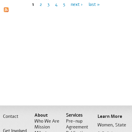
1
2
3
4
5
next ›
last »
Pages
About
Services
Contact
Learn More
Who We Are
Pre-nup
Women, State
Mission
Agreement
Get Involved