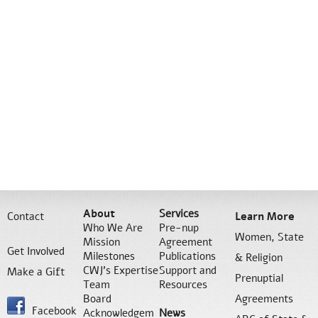
About
Services
Contact
Learn More
Who We Are
Pre-nup
Women, State
Mission
Agreement
Get Involved
Milestones
Publications
& Religion
CWJ’s Expertise
Support and
Make a Gift
Prenuptial
Team
Resources
Board
Agreements
Facebook
Acknowledgem
News