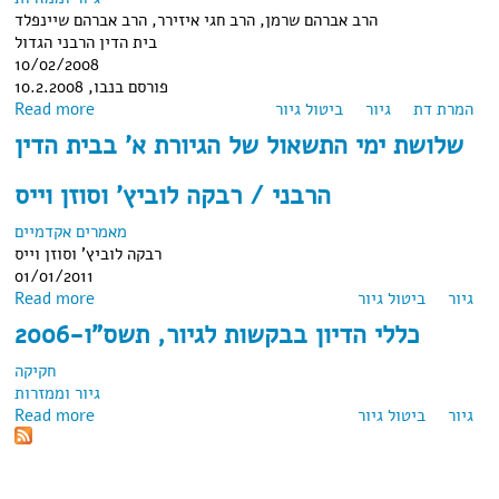
הרב אברהם שרמן, הרב חגי איזירר, הרב אברהם שיינפלד
בית הדין הרבני הגדול
10/02/2008
פורסם בנבו, 10.2.2008
Read more
about תיק מס' 5489-64-1
ביטול גיור
גיור
המרת דת
שלושת ימי התשאול של הגיורת א' בבית הדין
הרבני / רבקה לוביץ' וסוזן וייס
מאמרים אקדמיים
רבקה לוביץ' וסוזן וייס
01/01/2011
Read more
about שלושת ימי התשאול של הגיורת א' בבית הדין הרבני /
ביטול גיור
גיור
רבקה לוביץ' וסוזן וייס
כללי הדיון בבקשות לגיור, תשס"ו-2006
חקיקה
גיור וממזרות
Read more
about כללי הדיון בבקשות לגיור, תשס"ו-2006
ביטול גיור
גיור