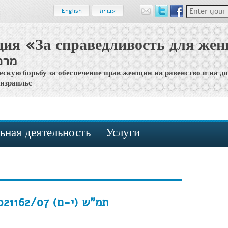
Enter your 
עברית
English
ция «За справедливость для же
מרכ
ескую борьбу за обеспечение прав женщин на равенство и на д
 израильс
ьная деятельность
Услуги
תמ"ש (י-ם) 021162/07 פלוני נ' פלונית (2010)