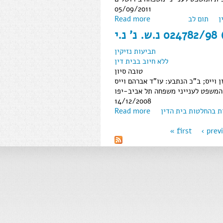
05/09/2011
ן
תום לב
Read more
תביעות נזיקין
ללא חיוב בבית דין
טובה סיון
 וייס; ב"כ הנתבע: עו"ד אברהם וייס
המשפט לענייני משפחה תל אביב-יפו
14/12/2008
ת בהחלטות בית הדין
Read more
« first
‹ prev
Pages