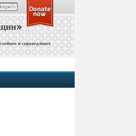
keywords
нщин»
остойное и справедливое