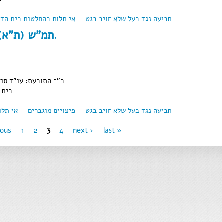
תביעה נגד בעל שלא חויב בגט
about תמ"ש (י-ם) 44248-05-10 כ.ש. נ' כ.ש.
אי תלות בהחלטות בית הדי
תמ"ש (ת"א) 024782/98 נ.ש. נ' נ.י.
ב"כ התובעת: עו"ד סוזן
בית 
תביעה נגד בעל שלא חויב בגט
פיצויים מוגברים
אי תלו
about תמ"ש (ת"א) 024782/98 נ.ש. נ' נ.י.
ious
1
2
3
4
next ›
last »