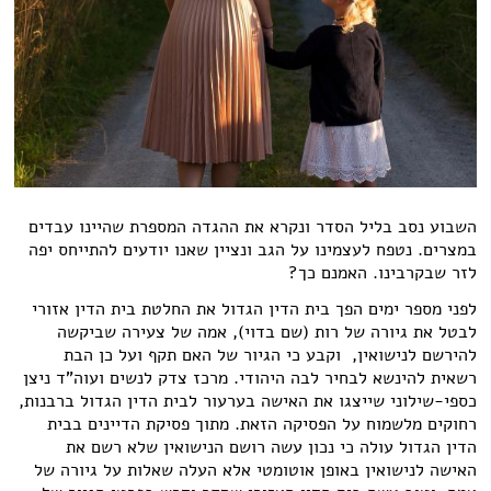
השבוע נסב בליל הסדר ונקרא את ההגדה המספרת שהיינו עבדים
במצרים. נטפח לעצמינו על הגב ונציין שאנו יודעים להתייחס יפה
לזר שבקרבינו. האמנם כך?
לפני מספר ימים הפך בית הדין הגדול את החלטת בית הדין אזורי
לבטל את גיורה של רות (שם בדוי), אמה של צעירה שביקשה
להירשם לנישואין, וקבע כי הגיור של האם תקף ועל כן הבת
רשאית להינשא לבחיר לבה היהודי. מרכז צדק לנשים ועוה"ד ניצן
כספי-שילוני שייצגו את האישה בערעור לבית הדין הגדול ברבנות,
רחוקים מלשמוח על הפסיקה הזאת. מתוך פסיקת הדיינים בבית
הדין הגדול עולה כי נכון עשה רושם הנישואין שלא רשם את
האישה לנישואין באופן אוטומטי אלא העלה שאלות על גיורה של