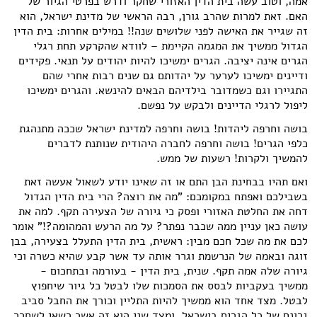
אמה, וטוב עשה בית הדין האזורי שחקר ודרש בפרטי הגיור של
האם. זאת למרות שהרב גורן, רבה הראשי של מדינת ישראל, הוא
זה שגייר את האישה לפני שלושים שנה!! במילים אחרות: בית הדין
הגדול ממשיך את המגמה הקיימת – לוודא שהקרקע תחת רגלי
הגרים אינה יציבה. הגרים ימשיכו להיות יהודים על תנאי. פקידים
ודיינים ימשיכו לערער על יהדותם גם שנים רבות אחרי שהם
התגיירו וגם כשמדובר בילדיהם הבאים להינשא. והגרים ימשיכו
ליפול לרגלי הדיינים ולבקש על נפשם.
בושה וחרפה ליהדות! בושה וחרפה למדינת ישראל שככה מתנהגת
כלפי הגרים! בושה וחרפה לחברה היהודית שנותנת לדברים
להמשיך ולקרות! רשעות של ממש.
ואם תהיו בבחינת הבן התם או זה שאינו יודע לשאול אעשה זאת
בשבילכם ואפתח במקומכם: "מה את רוצה? הרי בית הדין הגדול
דחה את החלטת האזורי ופסק כי גיורה של הצעירה תקף. למה את
עושה כאן עניין ממה שכבר נפתר? על מה הרעש והמהומה?!" אומר
לכם את מה שכל חכם מבין: ראשית, בית הדין התעלל בצעירה, בבן
זוגה ובאמה של הנרשמת וגרר אותה עד אשר קבע שהיא כשרה וכי
גיורה שלה אמה תקף. שנית, בית הדין - בעורמה ובתחכום -
ממשיך בעקביות לבסס את הסמכות שלו לבטל כל גיור שיחפוץ
לבטל. מצד אחד הוא ממשיך להיות התליין וכורך את החבל סביב
גרונם של כל הגרים בישראל, ומצד שני הוא זה אשר רשאי לשחרר