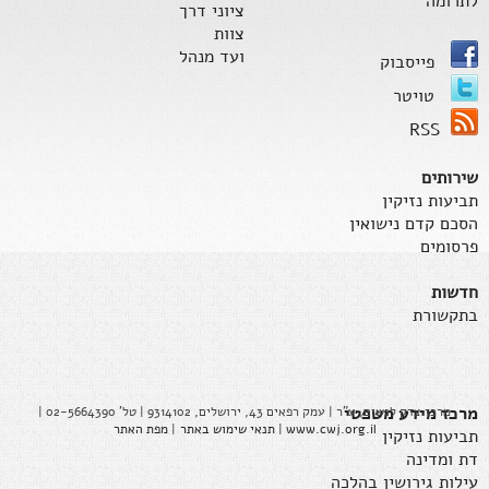
לתרומה
ציוני דרך
צוות
ועד מנהל
פייסבוק
טויטר
RSS
שירותים
תביעות נזיקין
הסכם קדם נישואין
פרסומים
חדשות
בתקשורת
מרכז מידע משפטי
מרכז צדק לנשים, ע"ר | עמק רפאים 43, ירושלים, 9314102 | טל' 02-5664390 |
www.cwj.org.il
|
תנאי שימוש באתר
|
מפת האתר
תביעות נזיקין
דת ומדינה
עילות גירושין בהלכה