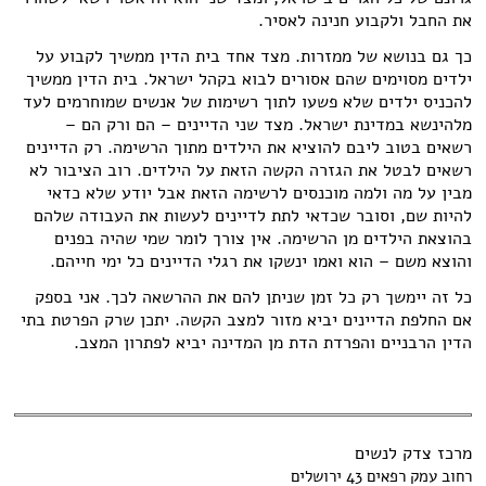
את החבל ולקבוע חנינה לאסיר.
כך גם בנושא של ממזרות. מצד אחד בית הדין ממשיך לקבוע על
ילדים מסוימים שהם אסורים לבוא בקהל ישראל. בית הדין ממשיך
להכניס ילדים שלא פשעו לתוך רשימות של אנשים שמוחרמים לעד
מלהינשא במדינת ישראל. מצד שני הדיינים – הם ורק הם –
רשאים בטוב ליבם להוציא את הילדים מתוך הרשימה. רק הדיינים
רשאים לבטל את הגזרה הקשה הזאת על הילדים. רוב הציבור לא
מבין על מה ולמה מוכנסים לרשימה הזאת אבל יודע שלא כדאי
להיות שם, וסובר שכדאי לתת לדיינים לעשות את העבודה שלהם
בהוצאת הילדים מן הרשימה. אין צורך לומר שמי שהיה בפנים
והוצא משם – הוא ואמו ינשקו את רגלי הדיינים כל ימי חייהם.
כל זה יימשך רק כל זמן שניתן להם את ההרשאה לכך. אני בספק
אם החלפת הדיינים יביא מזור למצב הקשה. יתכן שרק הפרטת בתי
הדין הרבניים והפרדת הדת מן המדינה יביא לפתרון המצב.
מרכז צדק לנשים
רחוב עמק רפאים 43 ירושלים