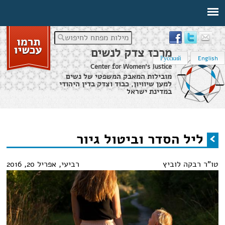
מילות מפתח לחיפוש
מרכז צדק לנשים
Русский
English
Center for Women's Justice
מובילות המאבק המשפטי של נשים
למען שיוויון, כבוד וצדק בדין היהודי
במדינת ישראל
דף הבית
›
ליל הסדר וביטול גיור
ליל הסדר וביטול גיור
הינך נמצא כאן
טו"ר רבקה לוביץ
רביעי, אפריל 20, 2016
תמונה לבלוג בעניין גיור.jpg