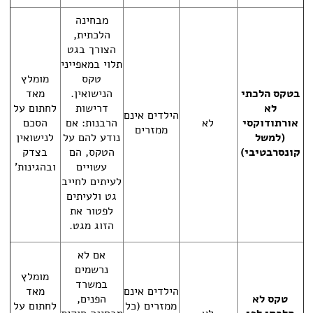
מבחינה
הלכתית,
הצורך בגט
תלוי במאפייני
טקס
מומלץ
בטקס הלכתי
הנישואין.
מאד
לא
דרישות
לחתום על
הילדים אינם
אורתודוקסי
לא
הרבנות: אם
הסכם
ממזרים
(למשל
נודע להם על
לנישואין
קונסרבטיבי)
הטקס, הם
בצדק
עשויים
ובהגינות'
לעיתים לחייב
גט ולעיתים
לפטור את
הזוג מגט.
אם לא
נרשמים
מומלץ
במשרד
הילדים אינם
מאד
טקס לא
הפנים,
ממזרים (כל
לחתום על