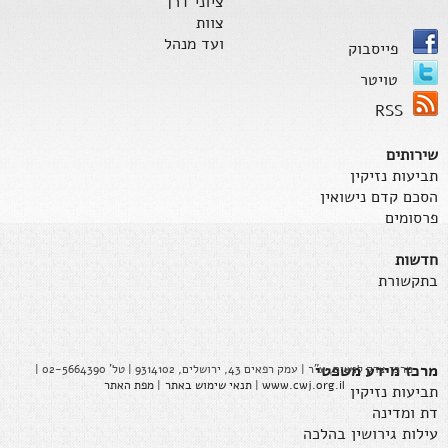
ציוני דרך
צוות
ועד מנהל
פייסבוק
טויטר
RSS
שירותים
תביעות נזיקין
הסכם קדם נישואין
פרסומים
חדשות
בתקשורת
מרכז מידע משפטי
מרכז צדק לנשים, ע"ר | עמק רפאים 43, ירושלים, 9314102 | טל' 02-5664390 |
www.cwj.org.il
|
תנאי שימוש באתר
|
מפת האתר
תביעות נזיקין
דת ומדינה
עילות גירושין בהלכה