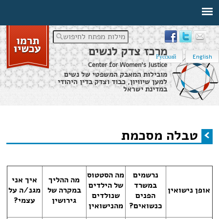
מילות מפתח לחיפוש
מרכז צדק לנשים
Русский
English
Center for Women's Justice
מובילות המאבק המשפטי של נשים
למען שיוויון, כבוד וצדק בדין היהודי
במדינת ישראל
דף הבית
›
טבלה מסכמת
טבלה מסכמת
הינך נמצא כאן
נרשמים
מה הסטטוס
מה ההליך
איך אני
במשרד
של הילדים
אופן נישואין
במקרה של
מגנ/ה על
הפנים
שנולדים
גירושין
עצמי?
כנשואים?
מהנישואין