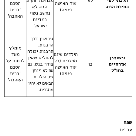
הלכתי לפי
לא
מבחינה חוקית
עוד האישה
הסכם
בחירת הזוג
הזוג לא
פנויה)
'ברית
נחשב נשוי
האהבה'
במדינת
ישראל.
גירושין דרך
הרבנות.
מומלץ
הרבנות יכולה
הילדים אינם
מאד
נישואין
להחליט שאין
ממזרים (כל
לחתום על
אזרחיים
כן
צורך בגט.
גם
עוד האישה
הסכם
בחו"ל
אם לא יינתן
פנויה)
'ברית
גט, הילדים
האהבה'
הבאים לא יהיו
ממזרים.
שפה
עברית