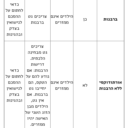
כדאי
לחתום על
הילדים אינם
צריכים גט
ההסכם
ברבנות
כן
ממזרים
ברבנות
לנישואין
בצדק
ובהגינות
צריכים
גט
מבחינה
הלכתית.
דרישות
הרבנות: אם
כדאי
נודע להם על
לחתום על
אורתודוקסי
הילדים אינם
הטקס, הם
ההסכם
לא
ללא הרבנות
ממזרים
יחייבו גט
לנישואין
ברבנות. אם
בצדק
אין גט,
ובהגינות
הילדים מבן
הזוג השני של
האישה יהיו
ממזרים.