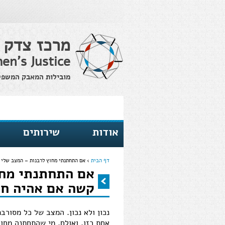
מרכז צדק 
en's Justice
מובילות המאבק המשפטי 
אודות
שירותים
דף הבית
›
אם התחתנתי מחוץ לרבנות – המצב שלי 
אם התחתנתי מחו
הינך נמצא כאן
קשה אם אהיה חל
נכון ולא נכון. המצב של כל מסור
אחת כזו. ואולם, מי שהתחתנה מחו