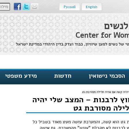
מילות מ
Русский
English
לנשים
Center for Wom
של נשים למען שיוויון, כבוד וצדק בדין היהודי במדינת ישראל
הסכמי נישואין
חדשות
מידע משפטי
יהיה קשה אם אהיה חלילה מסורבת גט
ץ לרבנות – המצב שלי יהיה
ילה מסורבת גט
בת גט הוא קשה, והמערכת עושה מעט מאוד בשביל כל
ץ לרבנות לא מקבלת "עונש" מהמערכת. גם אישה