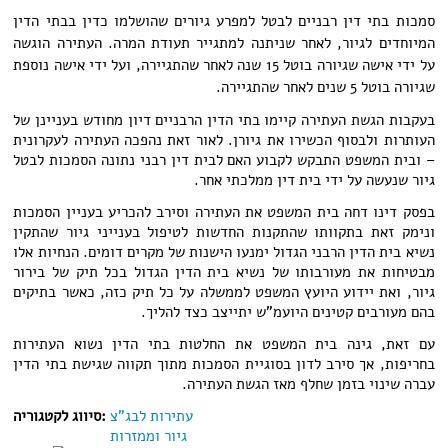
סמכות בתי דין רבניים לבטל למפרע גיורים שהושלמו כדין בבתי הדין
המיוחדים לגיור, לאחר שניתנה למתגייר תעודת המרה. העתירה הוגשה
על ידי אישה שגיורה בוטל 15 שנה לאחר שהתגיירה, ועל ידי אישה נוספת
שגיורה בוטל 5 שנים לאחר שהתגיירה.
בעקבות הגשת העתירה קיימו בתי הדין הרבניים דיון מחודש בעניינן של
העותרות ולבסוף הכשירו את גיורן. לאור זאת נהפכה העתירה לעקרונית
– ובית המשפט התבקש לקבוע האם לבית דין רבני נתונה הסמכות לבטל
גיור שנעשה על ידי בית דין ממלכתי אחר.
בפסק דינו דחה בית המשפט את העתירה וסירב להכריע בעניין הסמכות
ונימק זאת בתקוותו שהתקנות החדשות לטיפול בענייני גיור שהתקין
נשיא בית הדין הרבני הגדול ימנעו הישנות של מקרים דומים. הנחיות אלו
מבטיחות את מעורבותו של נשיא בית הדין הגדול בכל תיק של בירור
גיור, ואת יידוע היועץ המשפט לממשלה על כל תיק כזה, כאשר בתיקים
בהם מעורבים קטינים היועמ"ש יתייצב כצד להליך.
עם זאת, גינה בית המשפט את החלטות בתי הדין נשוא העתירות
בחריפות, אך סירב לדון בסוגיית הסמכות מתוך תקווה שגישת בתי הדין
עברה שינוי בזמן שחלף מאז הגשת העתירה.
עתירות לבג"צ
סיווג לקטגוריה:
גיור וממזרות