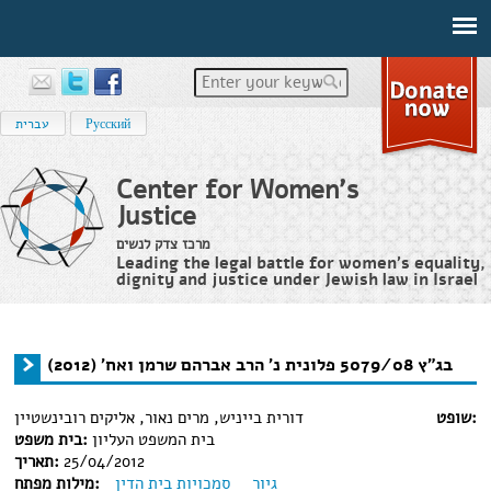
Enter your keywords
Русский
עברית
Center for Women's
Justice
מרכז צדק לנשים
Leading the legal battle for women’s equality,
dignity and justice under Jewish law in Israel
מידע משפטי
›
בג"ץ 5079/08 פלונית נ' הרב אברהם שרמן ואח' (2012)
›
Home
You are here
בג"ץ 5079/08 פלונית נ' הרב אברהם שרמן ואח' (2012)
שופט:
דורית בייניש, מרים נאור, אליקים רובינשטיין
בית המשפט העליון
בית משפט:
25/04/2012
תאריך:
גיור
סמכויות בית הדין
מילות מפתח: