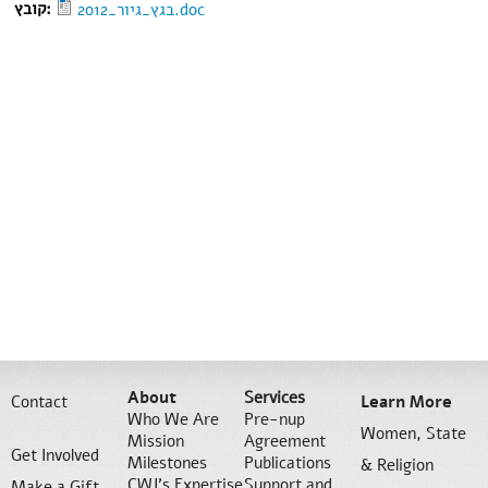
קובץ:
בגץ_גיור_2012.doc
About
Services
Contact
Learn More
Who We Are
Pre-nup
Women, State
Mission
Agreement
Get Involved
Milestones
Publications
& Religion
CWJ’s Expertise
Support and
Make a Gift