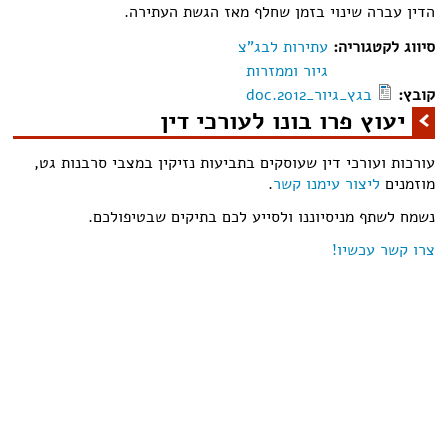
הדין עברה שינוי בזמן שחלף מאז הגשת העתירה.
סיווג לקטגוריה:
עתירות לבג"צ
גיור וממזרות
קובץ:
בגץ_גיור_2012.doc
יעוץ פרו בונו לעורכי דין
עורכות ועורכי דין שעוסקים בתביעות נזיקין במצבי סרבנות גט,
מוזמנים
ליצור עימנו קשר
.
נשמח לשתף מניסיוננו ולסייע לכם בתיקים שבטיפולכם.
צרו קשר עכשיו!