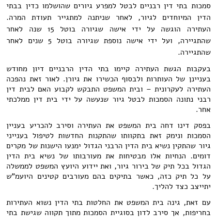
סמכות בתי דין רבניים לבטל למפרע גיורים שהושלמו כדין בבתי
הדין המיוחדים לגיור, לאחר שניתנה למתגייר תעודת המרה.
העתירה הוגשה על ידי אישה שגיורה בוטל 15 שנה לאחר
שהתגיירה, ועל ידי אישה נוספת שגיורה בוטל 5 שנים לאחר
שהתגיירה.
בעקבות הגשת העתירה קיימו בתי הדין הרבניים דיון מחודש
בעניינן של העותרות ולבסוף הכשירו את גיורן. לאור זאת נהפכה
העתירה לעקרונית – ובית המשפט התבקש לקבוע האם לבית דין
רבני נתונה הסמכות לבטל גיור שנעשה על ידי בית דין ממלכתי
אחר.
בפסק דינו דחה בית המשפט את העתירה וסירב להכריע בעניין
הסמכות ונימק זאת בתקוותו שהתקנות החדשות לטיפול בענייני
גיור שהתקין נשיא בית הדין הרבני הגדול ימנעו הישנות של מקרים
דומים. הנחיות אלו מבטיחות את מעורבותו של נשיא בית הדין
הגדול בכל תיק של בירור גיור, ואת יידוע היועץ המשפט לממשלה
על כל תיק כזה, כאשר בתיקים בהם מעורבים קטינים היועמ"ש
יתייצב כצד להליך.
עם זאת, גינה בית המשפט את החלטות בתי הדין נשוא העתירות
בחריפות, אך סירב לדון בסוגיית הסמכות מתוך תקווה שגישת בתי