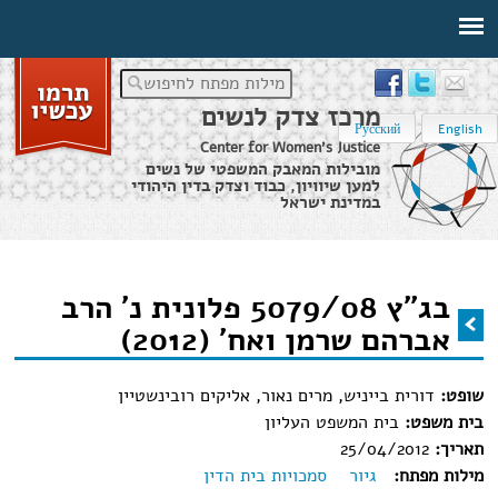
מילות מפתח לחיפוש
מרכז צדק לנשים
Русский
English
Center for Women's Justice
מובילות המאבק המשפטי של נשים
למען שיוויון, כבוד וצדק בדין היהודי
במדינת ישראל
דף הבית
›
מידע משפטי
›
בג"ץ 5079/08 פלונית נ' הרב אברהם שרמן ואח' (2012)
בג"ץ 5079/08 פלונית נ' הרב
הינך נמצא כאן
אברהם שרמן ואח' (2012)
שופט:
דורית בייניש, מרים נאור, אליקים רובינשטיין
בית משפט:
בית המשפט העליון
תאריך:
25/04/2012
מילות מפתח:
גיור
סמכויות בית הדין