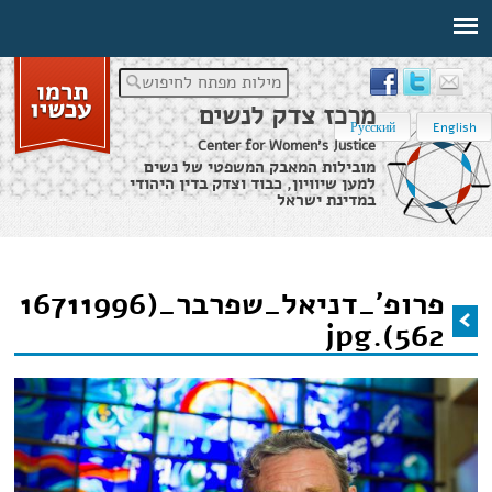
מילות מפתח לחיפוש
מרכז צדק לנשים
Русский
English
Center for Women's Justice
מובילות המאבק המשפטי של נשים
למען שיוויון, כבוד וצדק בדין היהודי
במדינת ישראל
דף הבית
›
פרופ'_דניאל_שפרבר_(16711996562).jpg
פרופ'_דניאל_שפרבר_(16711996
הינך נמצא כאן
562).jpg