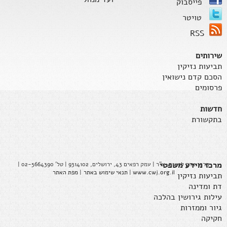
פייסבוק
טויטר
RSS
שירותים
תביעות נזיקין
הסכם קדם נישואין
פרסומים
חדשות
בתקשורת
מרכז מידע משפטי
מרכז צדק לנשים, ע"ר | עמק רפאים 43, ירושלים, 9314102 | טל' 02-5664390 |
www.cwj.org.il
|
תנאי שימוש באתר
|
מפת האתר
תביעות נזיקין
דת ומדינה
עילות גירושין בהלכה
גיור וממזרות
חקיקה