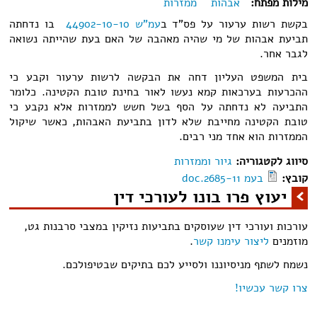
מילות מפתח:
אבהות
ממזרות
בקשת רשות ערעור על פס"ד ב
עמ"ש 44902-10-10
בו נדחתה
תביעת אבהות של מי שהיה מאהבה של האם בעת שהייתה נשואה
לגבר אחר.
בית המשפט העליון דחה את הבקשה לרשות ערעור וקבע כי
ההכרעות בערכאות קמא נעשו לאור בחינת טובת הקטינה. כלומר
התביעה לא נדחתה על הסף בשל חשש לממזרות אלא נקבע כי
טובת הקטינה מחייבת שלא לדון בתביעת האבהות, כאשר שיקול
הממזרות הוא אחד מני רבים.
סיווג לקטגוריה:
גיור וממזרות
קובץ:
בעמ 2685-11.doc
יעוץ פרו בונו לעורכי דין
עורכות ועורכי דין שעוסקים בתביעות נזיקין במצבי סרבנות גט,
מוזמנים
ליצור עימנו קשר
.
נשמח לשתף מניסיוננו ולסייע לכם בתיקים שבטיפולכם.
צרו קשר עכשיו!