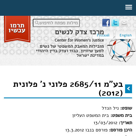
מילות מפתח לחיפוש
מרכז צדק לנשים
Русский
English
Center for Women's Justice
מובילות המאבק המשפטי של נשים
למען שיוויון, כבוד וצדק בדין היהודי
במדינת ישראל
דף הבית
›
מידע משפטי
›
בע"מ 2685/11 פלוני נ' פלונית (2012)
בע"מ 2685/11 פלוני נ' פלונית
הינך נמצא כאן
(2012)
שופט:
ניל הנדל
בית משפט:
בית המשפט העליון
תאריך:
13/03/2012
היכן פורסם:
פורסם בנבו 13.3.2012