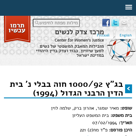
מילות מפתח לחיפוש
מרכז צדק לנשים
Русский
English
Center for Women's Justice
מובילות המאבק המשפטי של נשים
למען שיוויון, כבוד וצדק בדין היהודי
במדינת ישראל
דף הבית
›
מידע משפטי
›
בג"ץ 1000/92 חוה בבלי נ' בית הדין הרבני הגדול (1994)
בג"ץ 1000/92 חוה בבלי נ' בית
הינך נמצא כאן
הדין הרבני הגדול (1994)
שופט:
מאיר שמגר, אהרון ברק, שלמה לוין
בית משפט:
בית המשפט העליון
תאריך:
07/02/1994
היכן פורסם:
פ"ד מח(2) 221