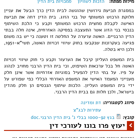
מילות מפתח:
הזכות לשוויון
סמכויות בית הדין
במסגרת תביעת גירושין שהוגשה לבית הדין כרך הבעל את עניין
חלוקת הרכוש המשותף של בני הזוג. בית הדין דחה את תביעת
האישה לקבלת מחצית הרכוש המשותף ו
קבע כי הלכת השיתוף
בנכסי בני הזוג אשר התעצבה בפסיקה האזרחית, אינה חלה בבתי
הדין הרבניים. האשה ערערה על החלטה זו וטענה כי יש בה משום
פגיעה בעקרונות שנקבעו בחוק שיווי זכויות האשה, תשי"א-1951,
ולכן היא בטלה.
בית המשפט העליון קיבל את הערעור וקבע כי חוק שיווי זכויות
האשה חל בכל ערכאות השיפוט, וכי בית הדין הרבני מחויב לנהוג
על פיו. על בתי הדין להפעיל בסוגיות אזרחיות אשר אינן חלק
מענייני המעמד האישי את המשפט האזרחי הכללי כפי שפורש על
ידי בית המשפט העליון. הלכות שיתוף הנכסים הן חלק מהדין
בישראל, ולכן חלות גם בבית הדין הרבני.
סיווג לקטגוריה:
דת ומדינה
עתירות לבג"צ
קובץ:
בגץ 1000-92 בבלי נ' בית הדין הרבני.doc
יעוץ פרו בונו לעורכי דין