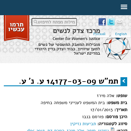
מילות מפתח לחיפוש
מרכז צדק לנשים
Русский
English
Center for Women's Justice
מובילות המאבק המשפטי של נשים
למען שיוויון, כבוד וצדק בדין היהודי
במדינת ישראל
דף הבית
›
מידע משפטי
›
תמ"ש 14177-03-09 ע. נ' ע.
תמ"ש 14177-03-09 ע. נ' ע.
הינך נמצא כאן
שופט:
אלה מירז
בית משפט:
בית המשפט לענייני משפחה בחיפה
תאריך:
17/01/2013
היכן פורסם:
פורסם בנבו
סיווג לקטגוריה:
תביעות נזיקין
קובץ:
נזיקין_חיפה_אלה מירז_המרת דת_2013.doc