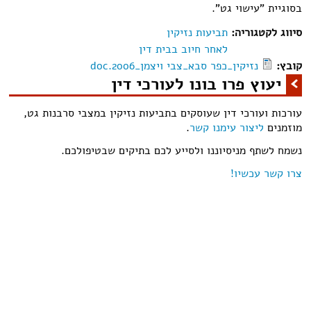
בסוגיית "עישוי גט".
סיווג לקטגוריה:
תביעות נזיקין
לאחר חיוב בבית דין
קובץ:
נזיקין_כפר סבא_צבי ויצמן_2006.doc
יעוץ פרו בונו לעורכי דין
עורכות ועורכי דין שעוסקים בתביעות נזיקין במצבי סרבנות גט,
מוזמנים
ליצור עימנו קשר
.
נשמח לשתף מניסיוננו ולסייע לכם בתיקים שבטיפולכם.
צרו קשר עכשיו!