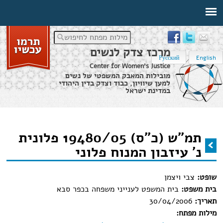
מילות מפתח לחיפוש
מרכז צדק לנשים
Русский
English
Center for Women's Justice
מובילות המאבק המשפטי של נשים
למען שיוויון, כבוד וצדק בדין היהודי
במדינת ישראל
דף הבית
›
מידע משפטי
›
תמ"ש (כ"ס) 19480/05 פלונית נ' עיזבון המנוח פלוני
תמ"ש (כ"ס) 19480/05 פלונית
הינך נמצא כאן
נ' עיזבון המנוח פלוני
שופט:
צבי ויצמן
בית משפט:
בית המשפט לענייני משפחה בכפר סבא
תאריך:
30/04/2006
מילות מפתח: