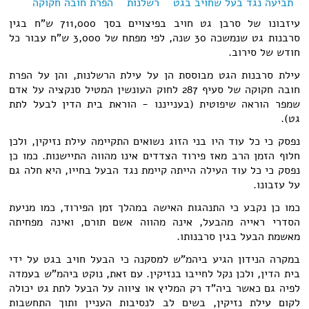
תביעה נגד בעל שחויב בגט
רשלנות
הפרת חובה חקוקה
עיזבונו של סרבן גט חויב בפיצויים בסך 711,000 ש"ח בגין
סרבנות גט שנמשכה 30 שנה, לפי מפתח של 3,000 ש"ח עבור כל
חודש של סירוב.
עילת סרבנות הגט מבוססת הן על עילת הרשלנות, והן על הפרת
חובה חקוקה של סעיף 287 לחוק העונשין המטיל סנקציה על אדם
שמפר הוראה שיפוטית (בענייננו - הוראת בית הדין לבעל לתת
גט).
נפסק כי כל עוד היו בני הזוג נשואים התקיימה עילת נזיקין, ולכן
חלוף הזמן הרב מאז פירוד הצדדים אינו מהווה התיישנות. כמו כן
נפסק כי כל עוד העילה הייתה קיימת נגד הבעל בחייו, היא חלה גם
על עזבונו.
כמו כן נקבע כי התנהגות האישה במהלך זמן הפירוד, כמו מניעת
הסדרי ראייה מהבעל, אינה מהווה אשם תורם, ואינה מפחיתה
מאשמת הבעל בגין סרבנותו.
במקרה הנידון הגיע ביהמ"ש למסקנה כי הבעל חויב בגט על ידי
בית הדין, ולכן נקל לחייבו בנזיקין. עם זאת, נוקט ביהמ"ש בעמדה
לפיה גם כאשר ביה"ד רק המליץ או ציווה על הבעל לתת גט יכולה
לקום עילת נזיקין, בשים לב לנסיבות העניין ותוך התחשבות