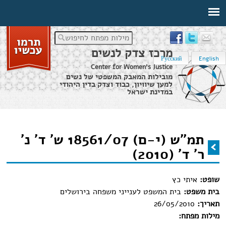
מילות מפתח לחיפוש
מרכז צדק לנשים
Русский
English
Center for Women's Justice
מובילות המאבק המשפטי של נשים
למען שיוויון, כבוד וצדק בדין היהודי
במדינת ישראל
דף הבית
›
מידע משפטי
›
תמ"ש (י-ם) 18561/07 ש' ד' נ' ר' ד' (2010)
תמ"ש (י-ם) 18561/07 ש' ד' נ'
הינך נמצא כאן
ר' ד' (2010)
שופט:
איתי כץ
בית משפט:
בית המשפט לענייני משפחה בירושלים
תאריך:
26/05/2010
מילות מפתח: