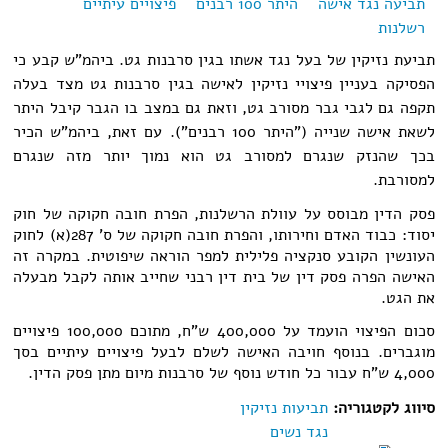
תביעה נגד אישה
היתר 100 רבנים
פיצויים עיתיים
רשלנות
תביעת נזיקין של בעל נגד אשתו בגין סרבנות גט. ביהמ"ש קבע כי
הפסיקה בעניין פיצויי נזיקין לאישה בגין סרבנות גט מצד בעלה
תקפה גם לגבי גבר מסורב גט, וזאת גם במצב בו הגבר קיבל היתר
לשאת אישה שנייה ("היתר 100 רבנים"). עם זאת, ביהמ"ש הכיר
בכך שהנזק שנגרם למסורב גט הוא נמוך יותר מזה שנגרם
למסורבת.
פסק הדין מבוסס על עוולת הרשלנות, הפרת חובה חקוקה של חוק
יסוד: כבוד האדם וחירותו, והפרת חובה חקוקה של ס' 287(א) לחוק
העונשין הקובע סנקציה פלילית למפר הוראה שיפוטית. במקרה זה
האישה הפרה פסק דין של בית דין רבני שחייב אותה לקבל מבעלה
את הגט.
סכום הפיצוי הועמד על 400,000 ש"ח, מתוכם 100,000 פיצויים
מוגברים. בנוסף חויבה האישה לשלם לבעל פיצויים עיתיים בסך
4,000 ש"ח עבור כל חודש נוסף של סרבנות מיום מתן פסק הדין.
סיווג לקטגוריה:
תביעות נזיקין
נגד נשים