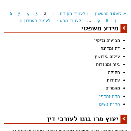
« לעמוד הראשון
‹ לעמוד הקודם
1
2
3
4
5
6
מודים
7
8
9
…
לעמוד הבא ›
לעמוד האחרון »
מידע משפטי
תביעות נזיקין
דת ומדינה
עילות גירושין
גיור וממזרות
חקיקה
עתירות
מאמרים
הדין והדיין
הדרת נשים
יעוץ פרו בונו לעורכי דין
עורכות ועורכי דין שעוסקים בתביעות נזיקין במצבי סרבנות גט,