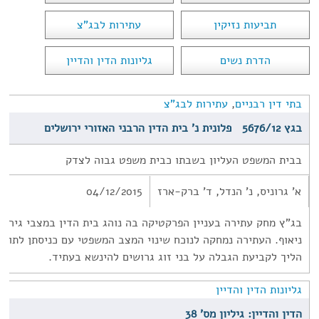
תביעות נזיקין
עתירות לבג"צ
הדרת נשים
גליונות הדין והדיין
בתי דין רבניים
,
עתירות לבג"צ
בגץ 5676/12 ‏ ‏ פלונית נ' בית הדין הרבני האזורי ירושלים
בבית המשפט העליון בשבתו כבית משפט גבוה לצדק
א' גרוניס, נ' הנדל, ד' ברק-ארז
04/12/2015
בג"ץ מחק עתירה בעניין הפרקטיקה בה נוהג בית הדין במצבי גירוש
ניאוף. העתירה נמחקה לנוכח שינוי המצב המשפטי עם כניסתן לתוקף 
הליך לקביעת הגבלה על בני זוג גרושים להינשא בעתיד.
גליונות הדין והדיין
הדין והדיין: גיליון מס' 38