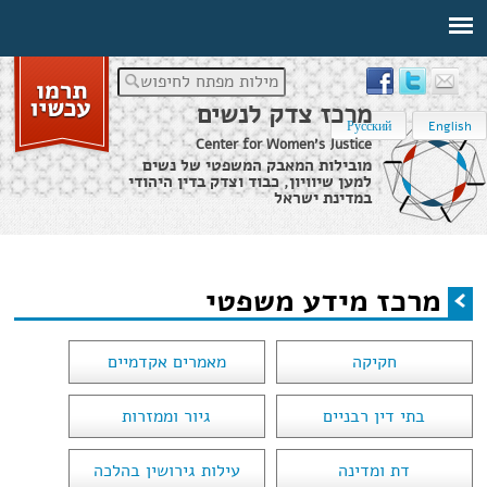
מילות מפתח לחיפוש
מרכז צדק לנשים
Русский
English
Center for Women's Justice
מובילות המאבק המשפטי של נשים
למען שיוויון, כבוד וצדק בדין היהודי
במדינת ישראל
דף הבית
›
מידע משפטי
›
מרכז מידע משפטי
מרכז מידע משפטי
הינך נמצא כאן
חקיקה
מאמרים אקדמיים
בתי דין רבניים
גיור וממזרות
דת ומדינה
עילות גירושין בהלכה