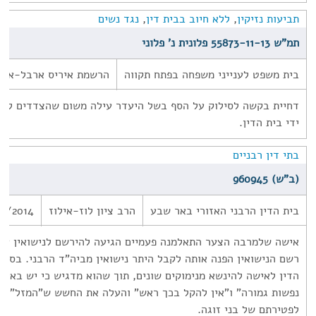
תביעות נזיקין
,
ללא חיוב בבית דין
,
נגד נשים
תמ"ש 55873-11-13 פלונית נ' פלוני
בית משפט לענייני משפחה בפתח תקווה
הרשמת איריס ארבל-אסל
דחיית בקשה לסילוק על הסף בשל היעדר עילה משום שהצדדים לא ח
ידי בית הדין.
בתי דין רבניים
(ב"ש) 960945
בית הדין הרבני האזורי באר שבע
הרב ציון לוז-אילוז
2/2014
אישה שלמרבה הצער התאלמנה פעמיים הגיעה להירשם לנישואין עם 
רשם הנישואין הפנה אותה לקבל היתר נישואין מביה"ד הרבני. בסופו
הדין לאישה להינשא מנימוקים שונים, תוך שהוא מדגיש כי יש באיש
נפשות גמורה" ו"אין להקל בכך ראש" והעלה את החשש ש"המזל" ש
לפטירתם של בני זוגה.