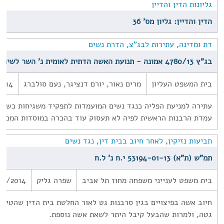
גליונות הדין והדיין
הדין והדיין: גליון מס' 36
דת ומדינה
,
עתירות לבג"צ
,
הדרת נשים
בג"ץ 4780/13 אמונה - תנועת האשה הדתית לאומית נ' השר לשירותי דת
בית המשפט העליון
מרים נאור, יורם דנציגר, נעם סולברג
2014
עתירה למניעת הפליה כנגד נשים המועמדות לתפקיד משגיחות כשרו
עמדת הרבנות הראשית לפיה לא תעסוק עוד בהכרה במוסדות המכשי
תביעות נזיקין
,
לאחר חיוב בבית דין
,
נגד נשים
תמ"ש (ת"א) 53194-01-13 י.ח נ' ל.ח
בית משפט לענייני משפחה מחוז תל אביב
שפרה גליק
22/2014
חיוב אשה בפיצויים בגין סרבנות גט לאור החלטת בית הדין שהטיל 
גטה, ולמרות שהבעל קיבל היתר לשאת אשה נוספת.