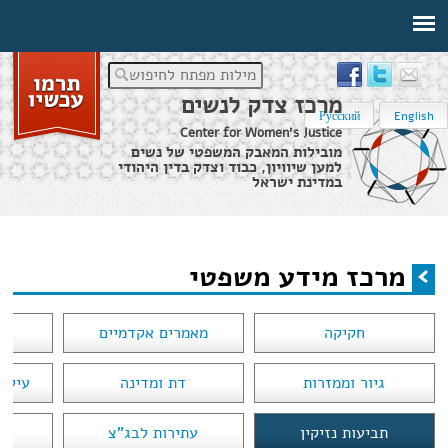
מילות מפתח לחיפוש
מרכז צדק לנשים
Русский
English
Center for Women's Justice
מובילות המאבק המשפטי של נשים
למען שיוויון, כבוד וצדק בדין היהודי
במדינת ישראל
דף הבית
›
מרכז מידע משפטי
מרכז מידע משפטי
הינך נמצא כאן
חקיקה
מאמרים אקדמיים
בת
גיור וממזרות
דת ומדינה
עילות
תביעות נזיקין
עתירות לבג"צ