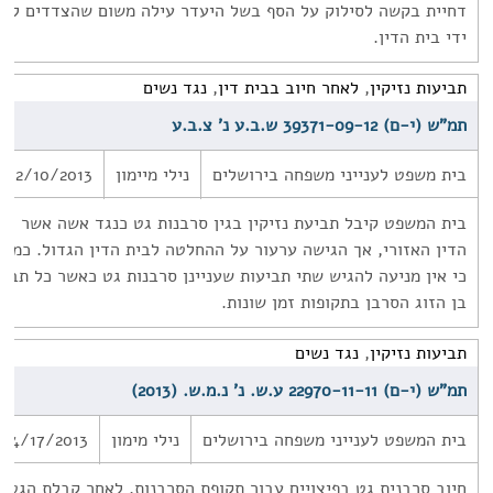
דחיית בקשה לסילוק על הסף בשל היעדר עילה משום שהצדדים לא ח
ידי בית הדין.
תביעות נזיקין
,
לאחר חיוב בבית דין
,
נגד נשים
תמ"ש (י-ם) 39371-09-12 ש.ב.ע נ' צ.ב.ע
בית משפט לענייני משפחה בירושלים
נילי מיימון
12/10/2013
בית המשפט קיבל תביעת נזיקין בגין סרבנות גט כנגד אשה אשר חוי
הדין האזורי, אך הגישה ערעור על ההחלטה לבית הדין הגדול. כמו
כי אין מניעה להגיש שתי תביעות שעניינן סרבנות גט כאשר כל תבי
בן הזוג הסרבן בתקופות זמן שונות.
תביעות נזיקין
,
נגד נשים
תמ"ש (י-ם) 22970-11-11 ע.ש. נ' נ.מ.ש. (2013)
בית המשפט לענייני משפחה בירושלים
נילי מימון
04/17/2013
חיוב סרבנית גט בפיצויים עבור תקופת הסרבנות, לאחר קבלת הגט. 