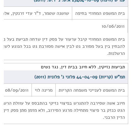
עמ"ש (חיפה) 23464-10-09 א.ש. נ' ד.ש. (2011)
בית המשפט המחוזי בחיפה
שושנה שטמר, ד"ר עדי זרנקין, אלכס 
10/06/2011
בית המשפט המחוזי קיבל ערעור על פסק דין שדחה תביעת בעל נגד 
להבחין בין בעל מסורב גט לבין אישה מסורבת גט בכל הנוגע לשאל
הרשלנות.
תביעות נזיקין
,
ללא חיוב בבית דין
,
נגד נשים
תמ"ש (קריות) 44-04-09 פלוני נ' פלונית (2011)
בית המשפט לענייני משפחה הקריות
מרינה לוי
08/09/2011
חיוב אשה שסירבה להתגרש בפיצוי נזיקי בהתבסס על עוולת הרשלנו
הגט כנזק בר פיצוי מתחילה מרגע הסירוב, ולא מזמן מתן פסק דין של
הדין הרבני.