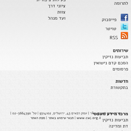
לתרומה
ציוני דרך
צוות
ועד מנהל
פייסבוק
טויטר
RSS
שירותים
תביעות נזיקין
הסכם קדם נישואין
פרסומים
חדשות
בתקשורת
מרכז מידע משפטי
מרכז צדק לנשים, ע"ר | עמק רפאים 43, ירושלים, 9314102 | טל' 02-5664390 |
www.cwj.org.il
|
תנאי שימוש באתר
|
מפת האתר
תביעות נזיקין
דת ומדינה