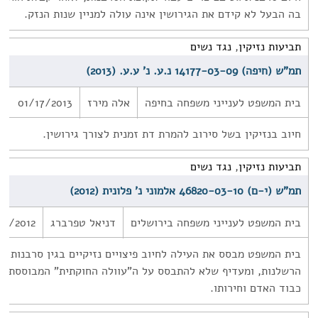
בה הבעל לא קידם את הגירושין אינה עולה למניין שנות הנזק.
תביעות נזיקין
,
נגד נשים
תמ"ש (חיפה) 14177-03-09 נ.ע. נ' ע.ע. (2013)
בית המשפט לענייני משפחה בחיפה
אלה מירז
01/17/2013
חיוב בנזיקין בשל סירוב להמרת דת זמנית לצורך גירושין.
תביעות נזיקין
,
נגד נשים
תמ"ש (י-ם) 46820-03-10 אלמוני נ' פלונית (2012)
בית המשפט לענייני משפחה בירושלים
דניאל טפרברג
04/2012
בית המשפט מבסס את העילה לחיוב פיצויים נזיקיים בגין סרבנות גט
הרשלנות, ומעדיף שלא להתבסס על ה"עוולה החוקתית" המבוססת על
כבוד האדם וחירותו.