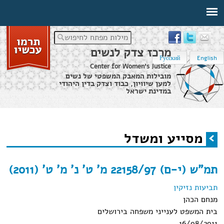
מילות מפתח לחיפוש
מרכז צדק לנשים
Русский
English
Center for Women's Justice
מובילות המאבק המשפטי של נשים
למען שיוויון, כבוד וצדק בדין היהודי
במדינת ישראל
דף הבית
›
מסייע ומשדל
מסייע ומשדל
הינך נמצא כאן
תמ"ש (י-ם) 22158/97 מ' ט' נ' מ' ט' (2011)
תביעות נזיקין
מנחם הכהן
בית המשפט לענייני משפחה בירושלים
16/08/2011