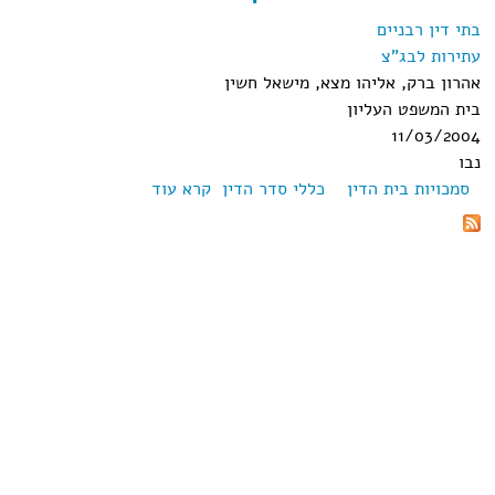
בתי דין רבניים
עתירות לבג"צ
אהרון ברק, אליהו מצא, מישאל חשין
בית המשפט העליון
11/03/2004
נבו
סמכויות בית הדין
כללי סדר הדין
קרא עוד
אודות בג"ץ
10769/03 רחל
הרשקוביץ נ' בית
הדין הרבני האזורי
פתח תקוה