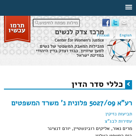
מילות מפתח לחיפוש
מרכז צדק לנשים
Русский
English
Center for Women's Justice
מובילות המאבק המשפטי של נשים
למען שיוויון, כבוד וצדק בדין היהודי
במדינת ישראל
דף הבית
›
כללי סדר הדין
כללי סדר הדין
הינך נמצא כאן
רע"א 5027/09 פלונית נ' משרד המשפטים
תביעות נזיקין
עתירות לבג"צ
מרים נאור, אליקים רובינשטיין, יורם דנציגר
בית המשפט העליון