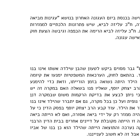
שה בכנסת ביום העגונה האחרון בנושא "עגינות מביאה
דה, ח"כ עליזה לביא, שיש פתרונות הלכתיים לממזרות
. ח"כ עליזה לביא הרימה את הכפפה וגיבשה הצעת חוק
אישה עגונה.
 גבר מסוים ביקש לטעון שהבן שילדה אשתו אינו בנו
ד. בהתאם לחוק, הערכאות המשפטיות ימנעו את קיומה
ילד היתה נשואה בזמן הורייתו, וזאת כדי להימנע
רב יצחק יוסף, שאליו פנו בשאלה האם במקרה זה יש
כי ניתן לבצע את בדיקת הרקמות משום שבמקרה דנן
ופית ועל כן בכל מקרה, גם אם יתברר שהילד אינו בנו
ר את הילד. עוד קבע הרב יצחק יוסף בפסק הדין כי על
היה ממזר רק על ידי ביאה אסורה, ואם לא הייתה ביאה
 זו הייתה מקובלת על דיינים אחרים בבית הדין הרבני
 נערכה והתוצאה הייתה שהילד הוא כן בנו של אביו
בל זה לא חשוב לענייננו.