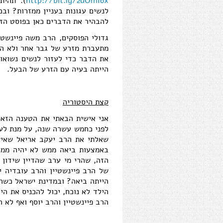
http://bit.ly/2uOmI6x
). תהית
לנשים עגונות בעניין ממזרות? וב
להבהיר את הדברים כאן בפוסט הזה
גדולי הפוסקים, הרב משה פיינשטי
מתעברת מזרע של גבר אחר ולא היה
את הדבר כדי לעזור לנשים נשואו
הייתה בעיה עם הזרע של הבעל.
קצת היסטוריה
אני אישית הבאתי את הטענה הזאת 
לפני כחמש עשרה שנה, על מנת לעז
שאלתי את הרב יעקב אריאל שאיש
באמצעות ביאה ממש לא יהיה ממזר
הזה, שהרי מי ערב שהדיין שידון 
של הרב פיינשטיין והרב עובדיה י
הייתה ביאה? ובמדינת ישראל כשהד
הילד לא נוכח, יכול להכניס את הי
הרב פיינשטיין והרב יוסף ואף לא 