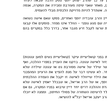
ן על כך שהרב יצחק יוסף פסק הלכה שבאה לעזור
כן, מאחר שאני טיפה מעורבת ומכירה את המקרה, אנסה
. אשתדל להיות מדויקת הלכתית מבלי להעמיס.
ין והרב עובדיה יוסף ואחרים, פסקו שאם אישה נשואה
 שם מגע גופני - הוולד אינו ממזר. פוסקים אלו קבעו
ת שרצו לקבל זרע מגבר אחר, בדרך כלל במקרים בהם
בפני קואליציית עיקר (קואליציית נשים למען עגונות)
ור לאישה עגונה. בדקנו את העניין בספרי ההלכה, ואף
ר שילד של אישה מסורבת גט או עגונה שילדה שלא
. לא עשינו דבר על מנת להפיץ את הרעיון המהפכני
את הילד שייוולד לאישה זו יקבל את העמדה ההלכתית
וסף, או של הרב אריאל, או שבכלל יאמין לאישה שלא
ת וההלכה דרים יחד דיין שיבוא בפניו המקרה, גם אם
לד לרשימה השחורה של פסולי החיתון, וממנה לא יוכלו
הרב יעקב אריאל יבל"א להוציאו.