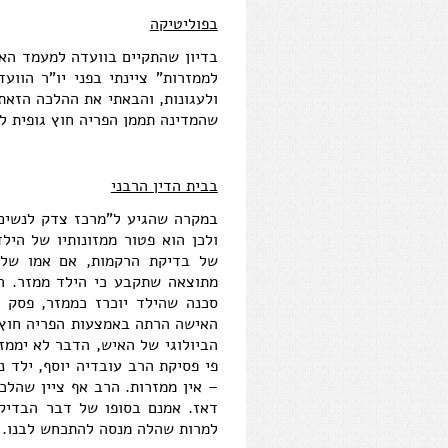
בפוליטיקה
בדיון שהתקיים בוועדה למעמד האי
לממזרות" ציינתי בפני יו"ר הווע
ולעגונות, והבאתי את ההלכה הזאת
שהמדינה תממן הפריה חוץ גופית ל
בבית הדין הרבני
במקרה שהגיע ל"מרכז צדק לנשים"
ולכן הוא פטור ממזונותיו של היל
של בדיקת הרקמות, אם אמו של ה
מתוצאה שתקבע כי הילד ממזר. ה
סכנה שהילד יוכרז כממזר, פסק 
האישה הרתה באמצעות הפריה חוץ ג
הביולוגי של האיש, הדבר לא יממז
פי פסיקת הרב עובדיה יוסף, ילד נ
– אין ממזרות. הרב אף ציין שהלכה
דאז. אמנם בסופו של דבר הבדיקה
למרות שהלה מנסה להתכחש לבנו. א