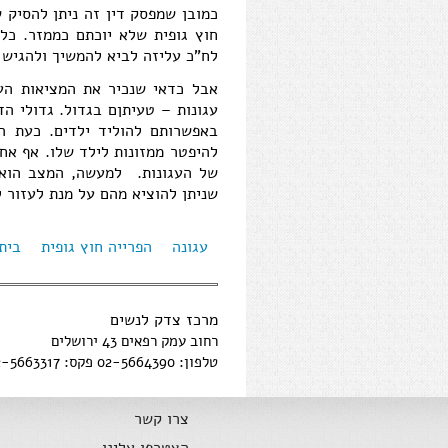
כמובן שמפסק דין זה ניתן להסיק 
חוץ גופית שלא יוכתם כממזר. כלו
לח"כ עליזה לביא להמשיך ולהגיש 
אבל כדאי שנכיר את המציאות הע
עגונות – טעיתןם בגדול. גדולי ה
באפשרותם להוליד ילדים. כעת ה
להיפטר ממזונות לילד שלו. אף אח
של העגונות. למעשה, המצב הוא 
שניתן להוציא מהם על מנת לעזור ל
עגונה
הפרייה חוץ גופית
בית
מרכז צדק לנשים
רחוב עמק רפאים 43 ירושלים
טלפון: 02-5664390 פקס: 02-5663317
צרו קשר
הצטרפו אלינו