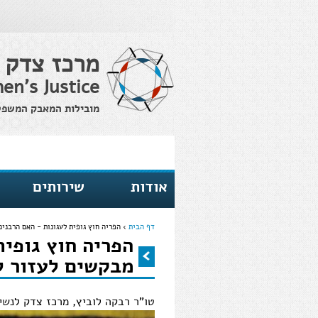
מרכז צדק 
en's Justice
מובילות המאבק המשפטי 
אודות
שירותים
דף הבית
›
הפריה חוץ גופית לעגונות - האם הרבני
הפריה חוץ גופית
הינך נמצא כאן
מבקשים לעזור ל
טו"ר רבקה לוביץ, מרכז צדק לנשי