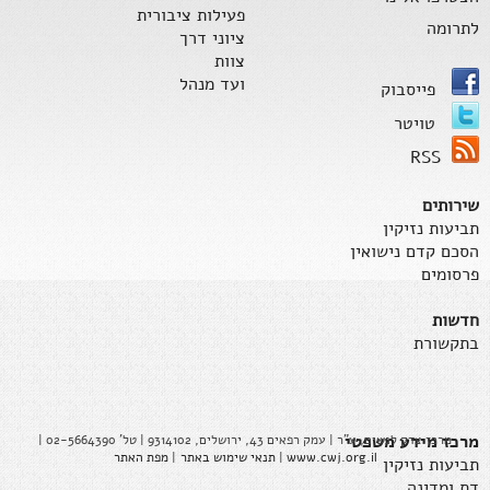
פעילות ציבורית
לתרומה
ציוני דרך
צוות
ועד מנהל
פייסבוק
טויטר
RSS
שירותים
תביעות נזיקין
הסכם קדם נישואין
פרסומים
חדשות
בתקשורת
מרכז מידע משפטי
מרכז צדק לנשים, ע"ר | עמק רפאים 43, ירושלים, 9314102 | טל' 02-5664390 |
www.cwj.org.il
|
תנאי שימוש באתר
|
מפת האתר
תביעות נזיקין
דת ומדינה