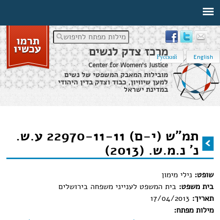
מילות מפתח לחיפוש
מרכז צדק לנשים
Русский
English
Center for Women's Justice
מובילות המאבק המשפטי של נשים
למען שיוויון, כבוד וצדק בדין היהודי
במדינת ישראל
דף הבית
›
מידע משפטי
›
תמ"ש (י-ם) 22970-11-11 ע.ש. נ' נ.מ.ש. (2013)
תמ"ש (י-ם) 22970-11-11 ע.ש.
הינך נמצא כאן
נ' נ.מ.ש. (2013)
שופט:
נילי מימון
בית משפט:
בית המשפט לענייני משפחה בירושלים
תאריך:
17/04/2013
מילות מפתח: