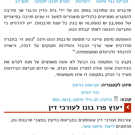
תביעה נגד אישה
רשלנות
הפרת חובה חקוקה
תום לב
סרבנית גט שחויבה במתן גט על ידי בית הדין הרבני אך סירבה
להתגרש ממניעים כלכליים מוצהרים למשך 11 שנים חויבה בפיצויים
של 53,000 ₪ (10,000 ₪ בגין כל שנת סרבנות). יש להדגיש כי
התביעה הוגשה לאחר קבלת הגט.
השופטת מימון ציינה כי תופעת סרבנות הגט הינה "נטע זר בחברה
מודרנית אשר ערכי הכבוד והחירות חקוקים על דגלה, וראויה
להיכחד ולהיעלם ממקומותינו."
נקבע כי התקופה בה הבעל לא עשה מאמצים על מנת לקדם את
הגירושין אינה עולה למניין שנות הנזק. אי-קידום תביעת הגירושין
מעיד כי הנזק בתקופה זו אינו משמעותי.
סיווג לקטגוריה:
תביעות נזיקין
נגד נשים
קובץ:
נזיקין_ים_נילי מימון_2013.doc
יעוץ פרו בונו לעורכי דין
עורכות ועורכי דין שעוסקים בתביעות נזיקין במצבי סרבנות גט,
מוזמנים
ליצור עימנו קשר
.