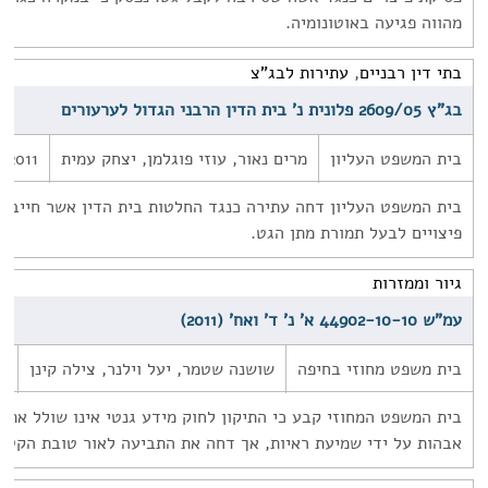
מהווה פגיעה באוטונומיה.
בתי דין רבניים
,
עתירות לבג"צ
בג"ץ 2609/05 פלונית נ' בית הדין הרבני הגדול לערעורים
בית המשפט העליון
מרים נאור, עוזי פוגלמן, יצחק עמית
/2011
בית המשפט העליון דחה עתירה כנגד החלטות בית הדין אשר חייבו
פיצויים לבעל תמורת מתן הגט.
גיור וממזרות
עמ"ש 44902-10-10 א' נ' ד' ואח' (2011)
בית משפט מחוזי בחיפה
שושנה שטמר, יעל וילנר, צילה קינן
1
בית המשפט המחוזי קבע כי התיקון לחוק מידע גנטי אינו שולל את ס
אבהות על ידי שמיעת ראיות, אך דחה את התביעה לאור טובת הקטינ