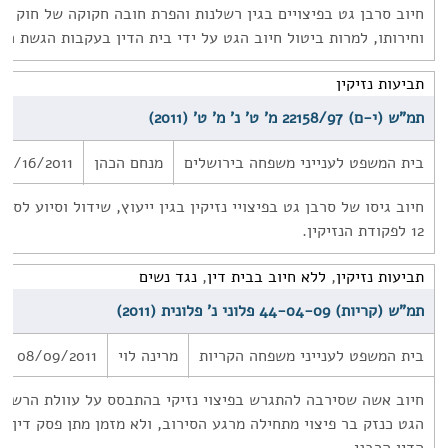
חיוב סרבן גט בפיצויים בגין רשלנות והפרת חובה חקוקה של חוק יס
וחירותו, למרות ביטול חיוב הגט על ידי בית הדין בעקבות הגשת הת
תביעות נזיקין
תמ"ש (י-ם) 22158/97 מ' ט' נ' מ' ט' (2011)
בית המשפט לענייני משפחה בירושלים
מנחם הכהן
08/16/2011
חיוב גיסו של סרבן גט בפיצויי נזיקין בגין ייעוץ, שידול וסיוע לסר
12 לפקודת הנזיקין.
תביעות נזיקין
,
ללא חיוב בבית דין
,
נגד נשים
תמ"ש (קריות) 44-04-09 פלוני נ' פלונית (2011)
בית המשפט לענייני משפחה הקריות
מרינה לוי
08/09/2011
חיוב אשה שסירבה להתגרש בפיצוי נזיקי בהתבסס על עוולת הרשלנו
הגט כנזק בר פיצוי מתחילה מרגע הסירוב, ולא מזמן מתן פסק דין של