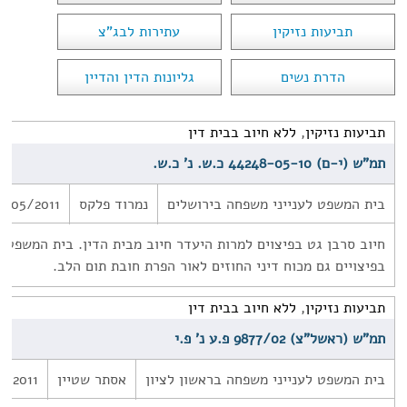
תביעות נזיקין
עתירות לבג"צ
הדרת נשים
גליונות הדין והדיין
תביעות נזיקין
,
ללא חיוב בבית דין
תמ"ש (י-ם) 44248-05-10 כ.ש. נ' כ.ש.
בית המשפט לענייני משפחה בירושלים
נמרוד פלקס
9/05/2011
חיוב סרבן גט בפיצוים למרות היעדר חיוב מבית הדין. בית המשפט ק
בפיצויים גם מכוח דיני החוזים לאור הפרת חובת תום הלב.
תביעות נזיקין
,
ללא חיוב בבית דין
תמ"ש (ראשל"צ) 9877/02 פ.ע נ' פ.י
בית המשפט לענייני משפחה בראשון לציון
אסתר שטיין
7/2011