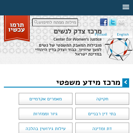
מילות מפתח לחיפוש
מרכז צדק לנשים
Русский
English
Center for Women's Justice
מובילות המאבק המשפטי של נשים
למען שיוויון, כבוד וצדק בדין היהודי
במדינת ישראל
דף הבית
›
מרכז מידע משפטי
מרכז מידע משפטי
הינך נמצא כאן
חקיקה
מאמרים אקדמיים
בתי דין רבניים
גיור וממזרות
דת ומדינה
עילות גירושין בהלכה