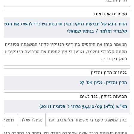
הדין הרבני.
מאמרים אקדמיים
הדור הבא של תביעות נזיקין בגין סרבנות גט כדי להשיג את הגט ו'
קלברזי ומלמד / בנימין שמואלי
המאמר בוחן את היחסים בין דיני הנזיקין לדיני המשפחה בסוגיית ס
מתווה קלברזי ומלמד, וטוען כי אין לחסום את התביעה הנזיקית גם
פסק דין רבני.
גליונות הדין והדיין
הדין והדיין: גליון מס' 27
תביעות נזיקין
,
נגד נשים
תמ"ש (ת"א) 54410/09 פלוני נ' פלונית (2011)
בית המשפט לענייני משפחה תל אביב-יפו
נפתלי שילה
0/2011
פסיקת פיצויים כנגד אשה שסירבה לקבל גט. נפסק כי במקרה כגון 