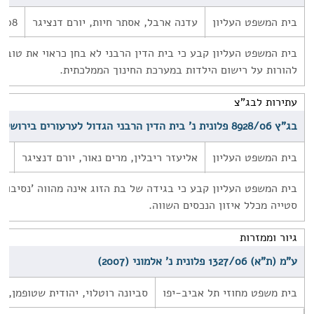
בית המשפט העליון
עדנה ארבל, אסתר חיות, יורם דנציגר
2008
בית המשפט העליון קבע כי בית הדין הרבני לא בחן כראוי את טובת 
להורות על רישום הילדות במערכת החינוך הממלכתית.
עתירות לבג"צ
בג"ץ 8928/06 פלונית נ' בית הדין הרבני הגדול לערעורים בירושלים (2008)
בית המשפט העליון
אליעזר ריבלין, מרים נאור, יורם דנציגר
08
בית המשפט העליון קבע כי בגידה של בת הזוג אינה מהווה 'נסיבות 
סטייה מכלל איזון הנכסים השווה.
גיור וממזרות
ע"מ (ת"א) 1327/06 פלונית נ' אלמוני (2007)
בית משפט מחוזי תל אביב-יפו
סביונה רוטלוי, יהודית שטופמן, י