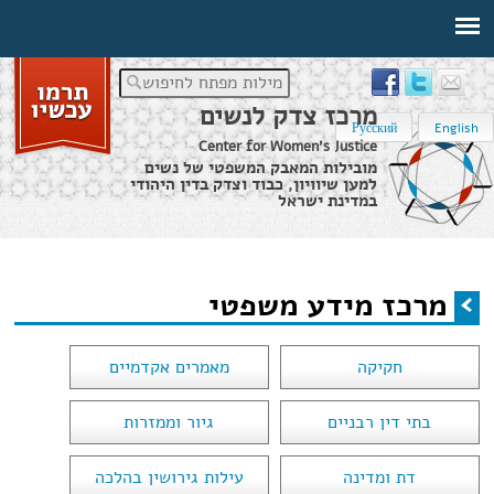
מילות מפתח לחיפוש
מרכז צדק לנשים
Русский
English
Center for Women's Justice
מובילות המאבק המשפטי של נשים
למען שיוויון, כבוד וצדק בדין היהודי
במדינת ישראל
דף הבית
›
מרכז מידע משפטי
מרכז מידע משפטי
הינך נמצא כאן
חקיקה
מאמרים אקדמיים
בתי דין רבניים
גיור וממזרות
דת ומדינה
עילות גירושין בהלכה