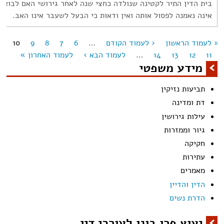
בית הדין התיר לקטינה שנולדה כחצי שנה לאחר גירושי האם לבוא
אינה נאמנה לפסול אותה ואין ודאות כי הבעל לשעבר אינו האב.
« לעמוד הראשון
‹ לעמוד הקודם
…
6
7
8
9
10
מודים
11
12
13
14
…
לעמוד הבא ›
לעמוד האחרון »
מידע משפטי
תביעות נזיקין
דת ומדינה
עילות גירושין
גיור וממזרות
חקיקה
עתירות
מאמרים
הדין והדיין
הדרת נשים
יעוץ פרו בונו לעורכי דין