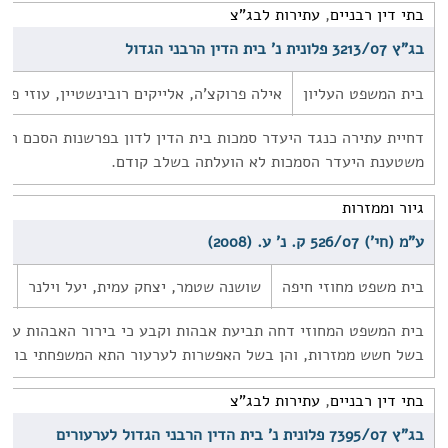
בתי דין רבניים
,
עתירות לבג"צ
בג"ץ 3213/07 פלונית נ' בית הדין הרבני הגדול
בית המשפט העליון
אילה פרוקצ'ה, אלייקים רובינשטיין, עוזי פוג
דחיית עתירה כנגד היעדר סמכות בית הדין לדון בפרשנות הסכם הג
משטענת היעדר הסמכות לא הועלתה בשלב קודם.
גיור וממזרות
ע"מ (חי') 526/07 ק. נ' ע. (2008)
בית משפט מחוזי חיפה
שושנה שטמר, יצחק עמית, יעל וילנר
8
בית המשפט המחוזי דחה תביעת אבהות וקבע כי בירור האבהות עשוי
בשל חשש ממזרות, והן בשל האפשרות לערעור התא המשפחתי בו הי
בתי דין רבניים
,
עתירות לבג"צ
בג"ץ 7395/07 פלונית נ' בית הדין הרבני הגדול לערעורים