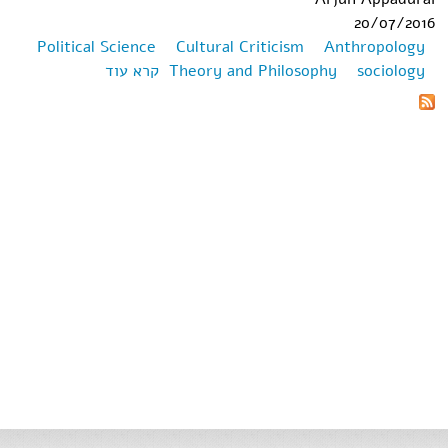
20/07/2016
Political Science
Cultural Criticism
Anthropology
sociology
Theory and Philosophy
קרא עוד
אודות
Modernity at
Large:
Cultural
Dimensions of
Globalization