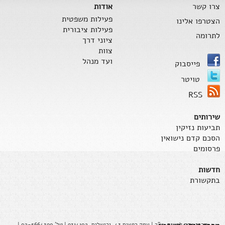
צרו קשר
אודות
פעילות משפטית
הצטרפו אלינו
פעילות ציבורית
לתרומה
ציוני דרך
צוות
ועד מנהל
פייסבוק
טויטר
RSS
שירותים
תביעות נזיקין
הסכם קדם נישואין
פרסומים
חדשות
בתקשורת
מרכז צדק לנשים, ע"ר | עמק רפאים 43, ירושלים, 9314102 | טל' 02-5664390 |