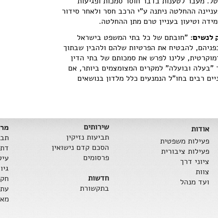
ל. מעבר לטענות בדבר חוסר סמכות ופגיעות
עניינה ההחלטה ניתנה ע"י הרכב חסר ולאחר סידור
ידה וטיעון בעניין טרם מתן ההחלטה.
 לנשים:
"חובתם של כל בתי המשפט בישראל
פניהם, להבטיח את הפרטיות שלהם ולהבין שבתוך
מוקרטית, עלינו לפרש את סמכותם של בתי הדין
ר "בעלה ובועלה" למקרים המצומצמים ביותר, אם
ים רבים בחו"ל הנמנעים כלל מלדון בנושאים
שירותים
מרכ
אודות
תביעות נזיקין
תבי
פעילות משפטית
הסכם קדם נישואין
דת 
פעילות ציבורית
פרסומים
עיל
ציוני דרך
גיו
צוות
חדשות
חקי
ועד מנהל
בתקשורת
עתי
מאמ