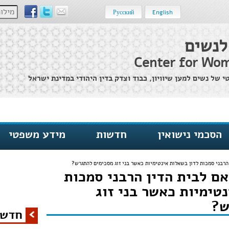
מילות מ
Русский
English
לנשים
Center for Wom
של נשים למען שיוויון, כבוד וצדק בדין היהודי במדינת ישראל
הסכמי נישואין
חדשות
מידע משפטי
הרבני סמכות לדון בשאלות אינטימיות כאשר בני זוג מסכימים להתגרש?
אם לבית הדין הרבני סמכות
טימיות כאשר בני זוג
ש?
חדשו