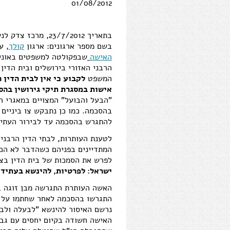
01/08/2012
בתאריך 23/7/2012, מרכז צדק לנשים עתר לבג"צ
בשם מספר ארגונים: ארגון
קולך
, ע
האישה
שבפקולטה למשפטים באוניב
הרבני האזורי בירושלים ובית הדין
המשפט
לקבוע כי אין לבית הדין 
אישות במסגרת תיקי גירושין בה
"הבעל והבועל" המצויים במאגרי הר
בהסכמה. כמו כן נתבקש צו ביניים 
להתגרש בהסכמה עד לבירור העתיר
לטענת העותרות, לבתי הדין הרבניי
המתדיינים בפניהם כשהדבר לא הכ
לפרש את הסמכות של בית הדין בצ
ישראל: לפרטיות, להינשא בעתיד 
האשה העותרת התגרשה מבן זוגה בבי
התגרשו בהסכמה לאחר שחתמו על ה
נרשם האיסור להינשא "לבעלה ולבו
האישה חשודה בקיום יחסים עם גב