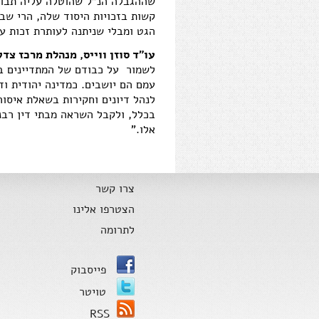
שההגבלה הנ"ל שהוטלה עליה תבוט
קשות בזכויות היסוד שלה, הרי שב
הגט ומבלי שניתנה לעותרת זכות עמ
עו"ד סוזן ווייס, מנהלת מרכז צדק
לשמור על כבודם של המתדיינים ב
עמם הם יושבים. כמדינה יהודית וד
לנהל דיונים וחקירות בשאלת איסו
בכלל, ולקבל השראה מבתי דין רבני
אלו."
צרו קשר
הצטרפו אלינו
לתרומה
פייסבוק
טויטר
RSS