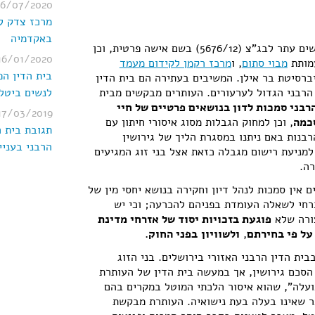
26/07/2020
מרכז צדק ל
באקדמיה
(5676/12)
בשם אישה פרטית, וכן
16/01/2020
מותת
מבוי סתום
, ו
מרכז רקמן לקידום מעמד
בית הדין ה
רסיטת בר אילן. המשיבים בעתירה הם בית הדין
 הרבני הגדול לערעורים. העותרים מבקשים מבית
לנשים ביטל 
הרבני סמכות לדון בנושאים פרטיים של חיי
17/03/2019
סכמה
, וכן למחוק הגבלות מסוג איסורי חיתון עם
תגובת בית ה
בנות באם ניתנו במסגרת הליך של גירושין
הרבני בעניי
למניעת רישום מגבלה כזאת אצל בני זוג המגיעים
ה.
ם אין סמכות לנהל דיון וחקירה בנושא יחסי מין של
רחי לשאלה העומדת בפניהם להכרעה; וכי יש
ורה שלא
פוגעת בזכויות יסוד של אזרחי מדינת
על פי בחירתם
,
ולשוויון
בפני החוק.
ת הדין הרבני האזורי בירושלים. בני הזוג
סכם גירושין, אך במעשה בית הדין של העותרת
עלה", שהוא איסור הלכתי המוטל במקרים בהם
ר שאינו בעלה בעת נישואיה. העותרת מבקשת