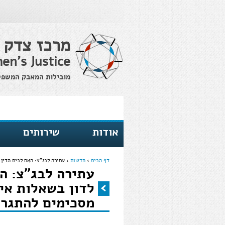
מרכז צדק 
en's Justice
מובילות המאבק המשפטי 
אודות
שירותים
דף הבית
›
חדשות
›
עתירה לבג"צ: האם לבית הדין 
עתירה לבג"צ: ה
הינך נמצא כאן
לדון בשאלות אינ
מסכימים להתגר