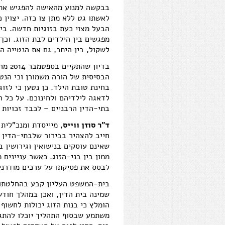
בבקשה למנוע מהאישה להפגיש את ה
לאשתו גט ללא מתן צו כזה. יצוין כי
הבעל מצוי כעת בזוגיות חדשה. בי
מפגשים בין הילדים לבת הזוג. וכ
לשקול, בין היתר, גם את הנטייה ה
בדיון
הבסיסית של הורה משמורן וכי הנט
בחינת טובת הילד. כן נטען כי לזו
לדאגה לילדיהם ולחינוכם. על כל 
בתי-הדין הרבניים – לכבד זכויות 
ד"ר סוזן ווייס
, מיייסדת ומנכ"לי
חייב להצהיר בבירור שלבתי-הדין ה
שאינם עוסקים בנישואין וגירושין ב
ממון בין בני-הזוג. כאשר עניינים 
לבסס את פסיקתו על ערכים מודרניי
בית-המשפט העליון קבע בהחלטתו כ
שמינה בית הדין, ואכן במהלך חוד
הומלץ כי בנות הזוג יכולות לחשוף
משתמע שבסוף התהליך יוכלו להתג