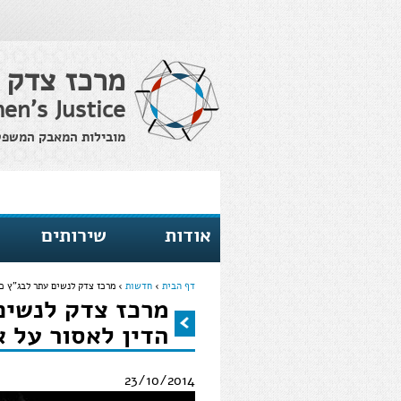
מרכז צדק 
en's Justice
מובילות המאבק המשפטי 
אודות
שירותים
דף הבית
›
חדשות
›
מרכז צדק לנשים עתר לבג"ץ כנ
מרכז צדק לנשים
הינך נמצא כאן
הדין לאסור על א
23/10/2014