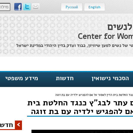
מילות מ
Русский
English
לנשים
Center for Wom
של נשים למען שיוויון, כבוד וצדק בדין היהודי במדינת ישראל
הסכמי נישואין
חדשות
מידע משפטי
גד החלטת בית הדין לאסור על אם להפגיש ילדיה עם בת זוגה
 עתר לבג"ץ כנגד החלטת בית
ם להפגיש ילדיה עם בת זוגה
חדשו