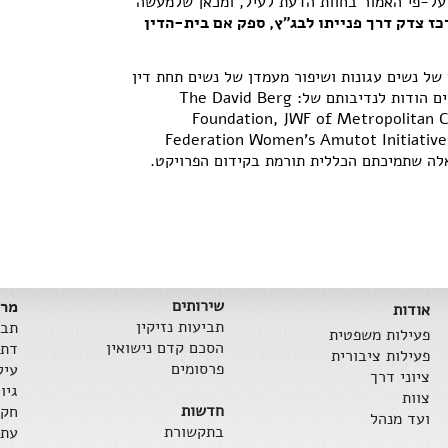
על-פי האמור בחוות הדעת לעיל, ומכאן שלמעשה
ז צדק דרך פנייתו לבג"ץ, ספק אם בית-הדין
ן של נשים עגונות ושיפור מעמדן של נשים תחת דין
ים הודות לנדיבותם של:
The David Berg
Foundation, JWF of Metropolitan 
Federation Women’s Amutot Initiative
לה שתמיכתם הכללית תורמת בקידום הפרויקט.
שירותים
מרכ
אודות
תביעות נזיקין
תבי
פעילות משפטית
הסכם קדם נישואין
דת 
פעילות ציבורית
פרסומים
עיל
ציוני דרך
גיו
צוות
חדשות
חקי
ועד מנהל
בתקשורת
עתי