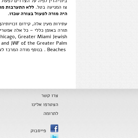
בית-הדין לפיה על הצדדים לפעול 
צו המניעה בטל.
ללא התערבות מרכ
היה מורה לפעול בצורה שכזו.
עתירות מעין אלה, קידום זכויותיה
תורה באופן כללי – כל אלה אפשרי
Chicago, Greater Miami Jewish
 and JWF of the Greater Palm
Beaches
. בנוסף מודה המרכז לא
צרו קשר
הצטרפו אלינו
לתרומה
פייסבוק