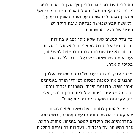
ילדים עם בת זוגה ובדיון אף טען כי יסרב לתת
 בני הזוג קיימו מאז ומעולם אורח חיים חילוני ואף
ת הדין נעתר לבקשת הבעל ואסר באופן גורף על
ך למעשה קבע שכאשר נבדקת טובת הילד יש
מינית של בעלי המשמורת.
 שהתקיים בספטמבר 2014 מרכז צדק לנשים טען שלא ניתן לפגוע בחירות
יה המינית של הורה לא צריכה להישקל במסגרת
גות חד-מיניים עומדת הזכות הבסיסית למשפחה,
הערכאות השיפוטיות בישראל – ובכלל זה גם
בסיסיות אלה.
ת מרכז צדק לנשים טענה ש"בית-המשפט העליון
רבניים אין סמכות לפסוק לפי דין תורה בעניינים
אופן ישיר, כדוגמת חינוך, משמורת ילדים ויחסי
מסוג זה מגיעים לפתחו של בית-הדין הרבני, עליו
ם, עקרונות דמוקרטיים וזכויות אדם".
י יש להמתין לחוות דעת מטעם פסיכולוגית
ש אוקטובר הוגשה חוות הדעת האמורה, במסגרתה
 בהדרגתיות את הילדים לקשר ביניהן. מחוות הדעת
ורר במשותף עם הילדים. בעקבות כך ניתנה החלטת