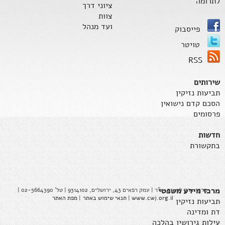
לתרומה
ציוני דרך
צוות
ועד מנהל
פייסבוק
טויטר
RSS
שירותים
תביעות נזיקין
הסכם קדם נישואין
פרסומים
חדשות
בתקשורת
מרכז מידע משפטי
מרכז צדק לנשים, ע"ר | עמק רפאים 43, ירושלים, 9314102 | טל' 02-5664390 |
www.cwj.org.il
|
תנאי שימוש באתר
|
מפת האתר
תביעות נזיקין
דת ומדינה
עילות גירושין בהלכה