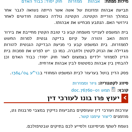
מילות מפתח:
אבהות
ממזרות
חוק יסוד: כבוד האדם
תביעת אבהות ומזונות של אשה אשר הייתה נשואה לגבר אחר
במהלך הוריית הקטינה. הקטינה נולדה כשמונה חודשים לאחר
גירושי האם. הנתבע מכחיש את אבהותו.
בית המשפט לענייני משפחה קבע כי טובת הקטין מחייבת את בירור
זהות האב והורה על קיום בדיקה גנטית למרות החשש
לממזרות.
בית המשפט קבע כי מניעת הבדיקה הגנטית להורות
מגדילה את הנזק לקטין ולחברה. כמו כן יש לפרש את סמכות בית
הדין לממזור ילדים בצמצום לאור חוק יסוד: כבוד האדם וכן
להבחין בין אבהות כסטטוס לבין אבהות אזרחית.
פסק הדין בוטל בערעור לבית המשפט המחוזי ב
בר"ע 1364/04
.
סיווג לקטגוריה:
גיור וממזרות
קובץ:
תמש 76760-01.doc
יעוץ פרו בונו לעורכי דין
עורכות ועורכי דין שעוסקים בתביעות נזיקין במצבי סרבנות גט,
מוזמנים
ליצור עימנו קשר
.
נשמח לשתף מניסיוננו ולסייע לכם בתיקים שבטיפולכם.