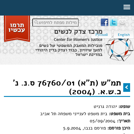
מילות מפתח לחיפוש
מרכז צדק לנשים
Русский
English
Center for Women's Justice
מובילות המאבק המשפטי של נשים
למען שיוויון, כבוד וצדק בדין היהודי
במדינת ישראל
דף הבית
›
מידע משפטי
›
תמ"ש (ת"א) 76760/01 ס.נ. נ' כ.ש.א. (2004)
תמ"ש (ת"א) 76760/01 ס.נ. נ'
הינך נמצא כאן
כ.ש.א. (2004)
שופט:
יהודה גרניט
בית משפט:
בית משפט לענייני משפחה תל אביב
תאריך:
05/09/2004
היכן פורסם:
פורסם בנבו, 5.9.2004