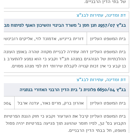
של בתי הדין הרבניים.
דת ומדינה
,
עתירות לבג"צ
בג"ץ 2957/07 חנן חסן נ' משרד הבינוי והשיכון האגף לפיתוח מבני דת (2006)
בית המשפט העליון
דורית בייניש, אדמונד לוי, אליקים רובינשטיי
בית המשפט העליון דחה עתירה לבניית מקווה טהרה באופן העונה ע
ההלכתיות של הנוהגים במנהג חב"ד וקבע כי הוא נמנע להתערב בהח
כן קבע כי אין זכות קנויה לקבלת שירותי דת לפי מנהג מסוים.
דת ומדינה
,
עתירות לבג"צ
בג"ץ 6650/04 פלונית נ' בית הדין הרבני האזורי בנתניה
בית המשפט העליון
אהרון ברק, מרים נאור, עדנה ארבל
/2004
בית המשפט העליון קיבל את הערעור וקבע כי חוק הגנת הפרטיות, 
הקבוע בס' 32, לפיו חומר שהושג תוך פגיעה בפרטיות יהיה פסו
משפט, חל בבתי הדין הרבניים.