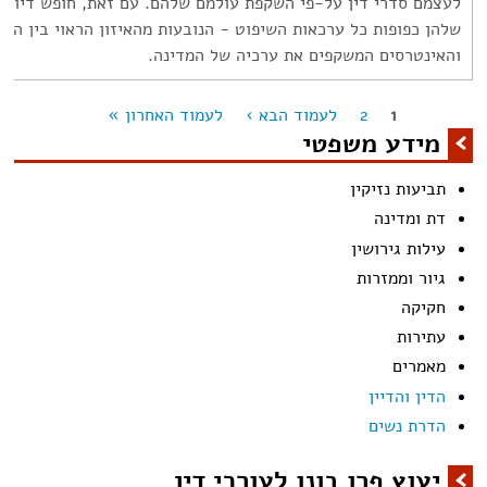
לעצמם סדרי דין על-פי השקפת עולמם שלהם. עם זאת, חופש דיוני ז
שלהן כפופות כל ערכאות השיפוט - הנובעות מהאיזון הראוי בין הער
והאינטרסים המשקפים את ערכיה של המדינה.
1
2
לעמוד הבא ›
לעמוד האחרון »
מודים
מידע משפטי
תביעות נזיקין
דת ומדינה
עילות גירושין
גיור וממזרות
חקיקה
עתירות
מאמרים
הדין והדיין
הדרת נשים
יעוץ פרו בונו לעורכי דין