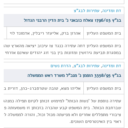
דת ומדינה
,
עתירות לבג"צ
בג"ץ 1796/03 צאלח כובאני נ' בית הדין הרבני הגדול
בית המשפט העליון
אהרון ברק, אליעזר ריבלין, אדמונד לוי
03
בית המשפט העליון דחה עתירה כנגד צו עיכוב יציאה מהארץ שהוציא
במסגרת תביעת גירושין ומזונות בין בני זוג יהודים שאינם אזרחי יש
דת ומדינה
,
עתירות לבג"צ
,
הדרת נשים
בג"ץ 3358/95 הופמן נ' מנכ"ל משרד ראש הממשלה
בית המשפט העליון
אליהו מצא, טובה שטרסברג-כהן, דורית ביינ
עתירה נוספת של 'נשות הכותל' למימוש זכותן לקיום תפילה כמנהגן
שברחבת הכותל. בית המשפט קבע שהכרה בזכותן זו משמעותה פגי
ציבורי מתפללים אחרים ולא מניעתה מכול וכול, והורה לממשלה לקב
ראוי בין האינטרסים השונים.