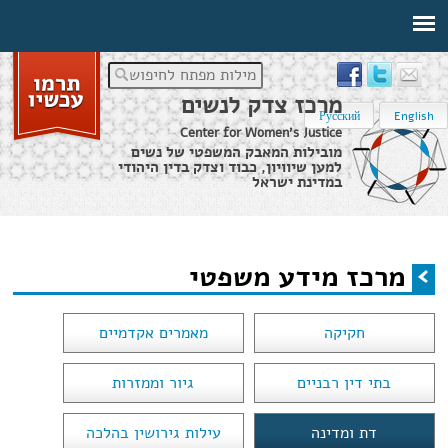
מילות מפתח לחיפוש
מרכז צדק לנשים
Русский
English
Center for Women's Justice
מובילות המאבק המשפטי של נשים
למען שיוויון, כבוד וצדק בדין היהודי
במדינת ישראל
דף הבית
›
מידע משפטי
›
מרכז מידע משפטי
מרכז מידע משפטי
הינך נמצא כאן
חקיקה
מאמרים אקדמיים
בתי דין רבניים
גיור וממזרות
דת ומדינה
עילות גירושין בהלכה