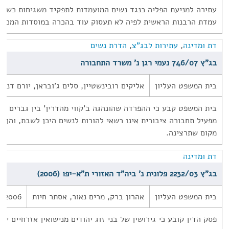
עתירה למניעת הפליה כנגד נשים המועמדות לתפקיד משגיחות כשרו
עמדת הרבנות הראשית לפיה לא תעסוק עוד בהכרה במוסדות המכשי
דת ומדינה
,
עתירות לבג"צ
,
הדרת נשים
בג"ץ 746/07 נעמי רגן נ' משרד התחבורה
בית המשפט העליון
אליקים רובינשטיין, סלים ג'ובראן, יורם דנצי
בית המשפט קבע כי ההפרדה שהונהגה ב'קווי מהדרין' בין גברים ונ
מפעיל תחבורה ציבורית אינו רשאי להורות לנשים היכן לשבת, והן 
מקום שתרצינה.
דת ומדינה
בג"ץ 2232/03 פלונית נ' ביה"ד האזורי ת"א-יפו (2006)
בית המשפט העליון
אהרון ברק, מרים נאור, אסתר חיות
1/2006
פסק הדין קובע כי גירושין של בני זוג יהודים מנישואין אזרחיים יהי