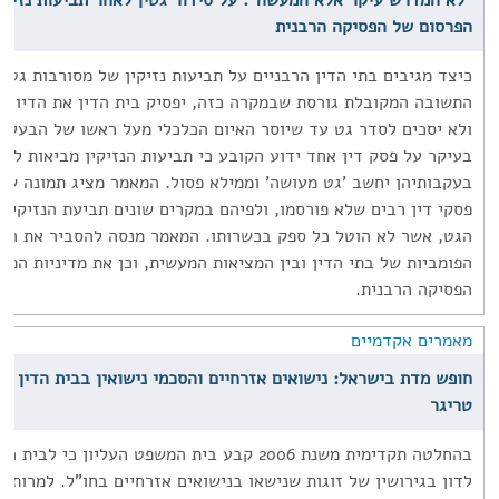
"לא המדרש עיקר אלא המעשה": על סידור גטין לאחר תביעות נזיקין
הפרסום של הפסיקה הרבנית
כיצד מגיבים בתי הדין הרבניים על תביעות נזיקין של מסורבות גט 
התשובה המקובלת גורסת שבמקרה כזה, יפסיק בית הדין את הדיון ב
ולא יסכים לסדר גט עד שיוסר האיום הכלכלי מעל ראשו של הבעל. 
בעיקר על פסק דין אחד ידוע הקובע כי תביעות הנזיקין מביאות למצ
בעקבותיהן יחשב 'גט מעושה' וממילא פסול. המאמר מציג תמונה שו
פסקי דין רבים שלא פורסמו, ולפיהם במקרים שונים תביעת הנזיקין 
הגט, אשר לא הוטל כל ספק בכשרותו. המאמר מנסה להסביר את הפע
הפומביות של בתי הדין ובין המציאות המעשית, וכן את מדיניות הפ
הפסיקה הרבנית.
מאמרים אקדמיים
חופש מדת בישראל: נישואים אזרחיים והסכמי נישואין בבית הדין הר
טריגר
בהחלטה תקדימית משנת 2006 קבע בית המשפט העליון כי
לדון בגירושין של זוגות שנישאו בנישואים אזרחיים בחו"ל. למרות ש