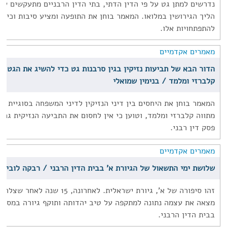
נדרשים למתן גט על פי הדין הדתי, בתי הדין הרבניים מתעקשים על 
הליך הגירושין במלואו. המאמר בוחן את התופעה ומציע סיבות וכיוונ
להתפתחויות אלו.
מאמרים אקדמיים
הדור הבא של תביעות נזיקין בגין סרבנות גט כדי להשיג את הגט ו'
קלברזי ומלמד / בנימין שמואלי
המאמר בוחן את היחסים בין דיני הנזיקין לדיני המשפחה בסוגיית ס
מתווה קלברזי ומלמד, וטוען כי אין לחסום את התביעה הנזיקית גם
פסק דין רבני.
מאמרים אקדמיים
שלושת ימי התשאול של הגיורת א' בבית הדין הרבני / רבקה לוביץ' ו
זהו סיפורה של א', גיורת ישראלית. לאחרונ
מצאה את עצמה נתונה למתקפה על טיב יהדותה ותוקף גיורה במסגר
בבית הדין הרבני.