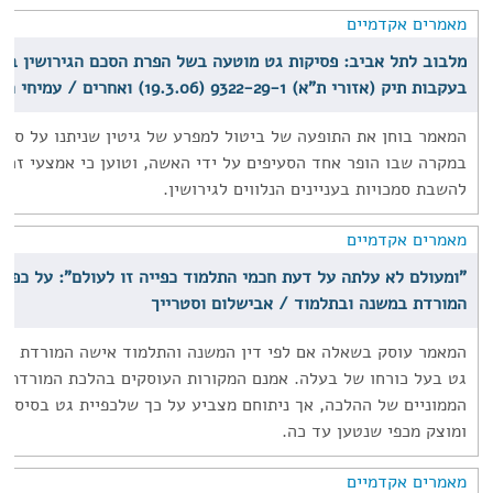
מאמרים אקדמיים
מלבוב לתל אביב: פסיקות גט מוטעה בשל הפרת הסכם הגירושין בבת
בעקבות תיק (אזורי ת"א) 9322-29-1 (19.3.06) ואחרים / עמיחי רדזינר
המאמר בוחן את התופעה של ביטול למפרע של גיטין שניתנו על סמך
במקרה שבו הופר אחד הסעיפים על ידי האשה, וטוען כי אמצעי זה 
להשבת סמכויות בעניינים הנלווים לגירושין.
מאמרים אקדמיים
"ומעולם לא עלתה על דעת חכמי התלמוד כפייה זו לעולם": על כפיי
המורדת במשנה ובתלמוד / אבישלום וסטרייך
המאמר עוסק בשאלה אם לפי דין המשנה והתלמוד אישה המורדת בב
גט בעל כורחו של בעלה. אמנם המקורות העוסקים בהלכת המורדת 
הממוניים של ההלכה, אך ניתוחם מצביע על כך שלכפיית גט בסיס א
ומוצק מכפי שנטען עד כה.
מאמרים אקדמיים