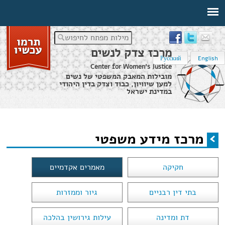
מילות מפתח לחיפוש
מרכז צדק לנשים
Русский
English
Center for Women's Justice
מובילות המאבק המשפטי של נשים
למען שיוויון, כבוד וצדק בדין היהודי
במדינת ישראל
דף הבית
›
מידע משפטי
›
מרכז מידע משפטי
מרכז מידע משפטי
הינך נמצא כאן
חקיקה
מאמרים אקדמיים
בתי דין רבניים
גיור וממזרות
דת ומדינה
עילות גירושין בהלכה