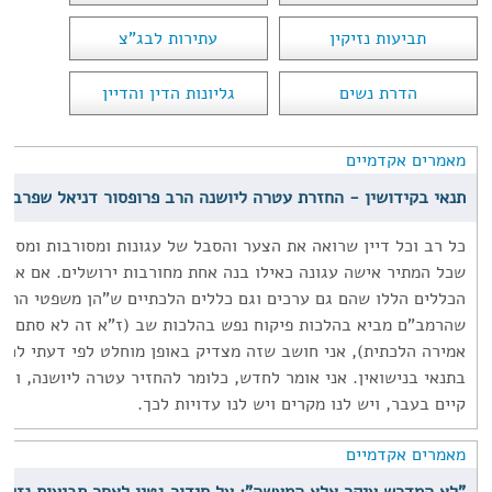
תביעות נזיקין
עתירות לבג"צ
הדרת נשים
גליונות הדין והדיין
מאמרים אקדמיים
תנאי בקידושין - החזרת עטרה ליושנה הרב פרופסור דניאל שפרבר
כל רב וכל דיין שרואה את הצער והסבל של עגונות ומסורבות ומסורב
שכל המתיר אישה עגונה כאילו בנה אחת מחורבות ירושלים. אם אנח
הכללים הללו שהם גם ערכים וגם כללים הלכתיים ש"הן משפטי התור
שהרמב"ם מביא בהלכות פיקוח נפש בהלכות שב (ז"א זה לא סתם אמי
אמירה הלכתית), אני חושב שזה מצדיק באופן מוחלט לפי דעתי לח
בתנאי בנישואין. אני אומר לחדש, כלומר להחזיר עטרה ליושנה, ול
קיים בעבר, ויש לנו מקרים ויש לנו עדויות לכך.
מאמרים אקדמיים