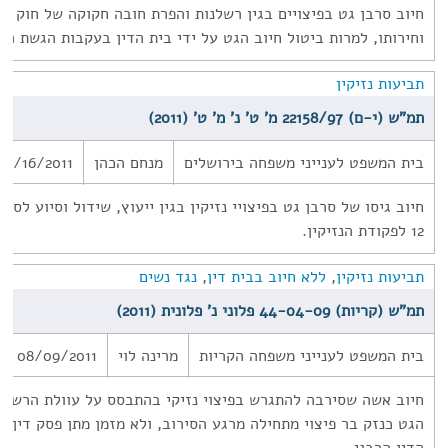
חיוב סרבן גט בפיצויים בגין רשלנות והפרת חובה חקוקה של חוק יס
וחירותו, למרות ביטול חיוב הגט על ידי בית הדין בעקבות הגשת הת
תביעות נזיקין
תמ"ש (י-ם) 22158/97 מ' ט' נ' מ' ט' (2011)
בית המשפט לענייני משפחה בירושלים
מנחם הכהן
08/16/2011
חיוב גיסו של סרבן גט בפיצויי נזיקין בגין ייעוץ, שידול וסיוע לסר
12 לפקודת הנזיקין.
תביעות נזיקין
,
ללא חיוב בבית דין
,
נגד נשים
תמ"ש (קריות) 44-04-09 פלוני נ' פלונית (2011)
בית המשפט לענייני משפחה הקריות
מרינה לוי
08/09/2011
חיוב אשה שסירבה להתגרש בפיצוי נזיקי בהתבסס על עוולת הרשלנו
הגט כנזק בר פיצוי מתחילה מרגע הסירוב, ולא מזמן מתן פסק דין של