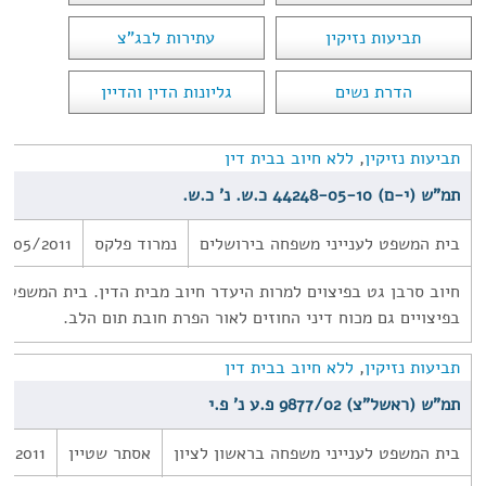
תביעות נזיקין
עתירות לבג"צ
הדרת נשים
גליונות הדין והדיין
תביעות נזיקין
,
ללא חיוב בבית דין
תמ"ש (י-ם) 44248-05-10 כ.ש. נ' כ.ש.
בית המשפט לענייני משפחה בירושלים
נמרוד פלקס
9/05/2011
חיוב סרבן גט בפיצוים למרות היעדר חיוב מבית הדין. בית המשפט ק
בפיצויים גם מכוח דיני החוזים לאור הפרת חובת תום הלב.
תביעות נזיקין
,
ללא חיוב בבית דין
תמ"ש (ראשל"צ) 9877/02 פ.ע נ' פ.י
בית המשפט לענייני משפחה בראשון לציון
אסתר שטיין
7/2011