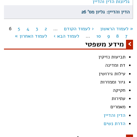
גליונות הדין והדיין
הדין והדיין: גליון מס' 26
« לעמוד הראשון
‹ לעמוד הקודם
…
2
3
4
5
6
מודים
7
8
9
10
…
לעמוד הבא ›
לעמוד האחרון »
מידע משפטי
תביעות נזיקין
דת ומדינה
עילות גירושין
גיור וממזרות
חקיקה
עתירות
מאמרים
הדין והדיין
הדרת נשים