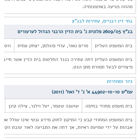
מהווה פגיעה באוטונומיה.
בתי דין רבניים
,
עתירות לבג"צ
בג"ץ 2609/05 פלונית נ' בית הדין הרבני הגדול לערעורים
בית המשפט העליון
מרים נאור, עוזי פוגלמן, יצחק עמית
/2011
בית המשפט העליון דחה עתירה כנגד החלטות בית הדין אשר חייבו
פיצויים לבעל תמורת מתן הגט.
גיור וממזרות
עמ"ש 44902-10-10 א' נ' ד' ואח' (2011)
בית משפט מחוזי בחיפה
שושנה שטמר, יעל וילנר, צילה קינן
1
בית המשפט המחוזי קבע כי התיקון לחוק מידע גנטי אינו שולל את ס
אבהות על ידי שמיעת ראיות, אך דחה את התביעה לאור טובת הקטינ