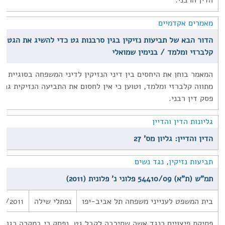
הדין הרבני.
מאמרים אקדמיים
הדור הבא של תביעות נזיקין בגין סרבנות גט כדי להשיג את הגט ו'
קלברזי ומלמד / בנימין שמואלי
המאמר בוחן את היחסים בין דיני הנזיקין לדיני המשפחה בסוגיית ס
מתווה קלברזי ומלמד, וטוען כי אין לחסום את התביעה הנזיקית גם
פסק דין רבני.
גליונות הדין והדיין
הדין והדיין: גליון מס' 27
תביעות נזיקין
,
נגד נשים
תמ"ש (ת"א) 54410/09 פלוני נ' פלונית (2011)
בית המשפט לענייני משפחה תל אביב-יפו
נפתלי שילה
0/2011
פסיקת פיצויים כנגד אשה שסירבה לקבל גט. נפסק כי במקרה כגון 