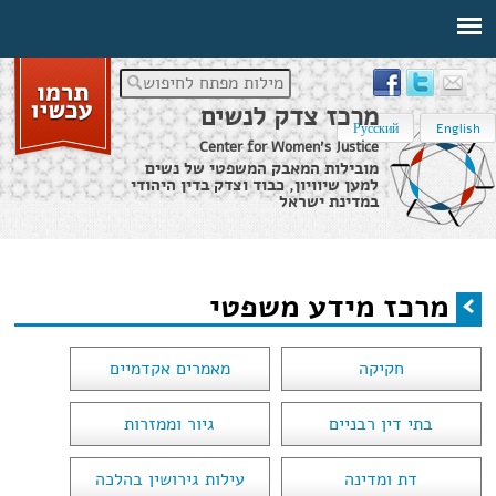
מילות מפתח לחיפוש
מרכז צדק לנשים
Русский
English
Center for Women's Justice
מובילות המאבק המשפטי של נשים
למען שיוויון, כבוד וצדק בדין היהודי
במדינת ישראל
דף הבית
›
מידע משפטי
›
מרכז מידע משפטי
מרכז מידע משפטי
הינך נמצא כאן
חקיקה
מאמרים אקדמיים
בתי דין רבניים
גיור וממזרות
דת ומדינה
עילות גירושין בהלכה