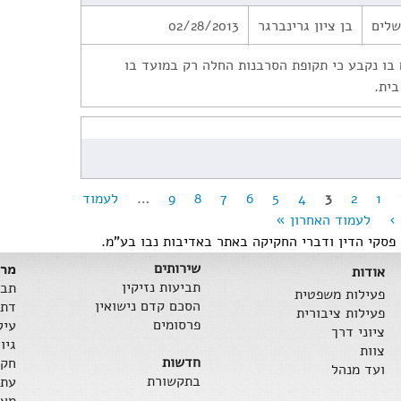
שלים
בן ציון גרינברגר
02/28/2013
ם בו נקבע כי תקופת הסרבנות החלה רק במועד בו
בית.
1
2
3
4
5
6
7
8
9
…
לעמוד
›
לעמוד האחרון »
פסקי הדין ודברי החקיקה באתר באדיבות נבו בע"מ.
שירותים
מרכ
אודות
תביעות נזיקין
תבי
פעילות משפטית
הסכם קדם נישואין
דת 
פעילות ציבורית
פרסומים
עיל
ציוני דרך
גיו
צוות
חדשות
חקי
ועד מנהל
בתקשורת
עתי