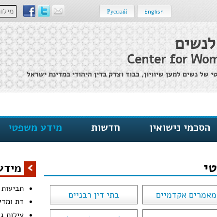
מילות מ
Русский
English
לנשים
Center for Wom
של נשים למען שיוויון, כבוד וצדק בדין היהודי במדינת ישראל
הסכמי נישואין
חדשות
מידע משפטי
י
מידע
תביעות נ
מאמרים אקדמיים
בתי דין רבניים
דת ומדי
עילות גי