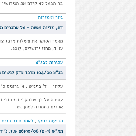
בה הבעל לא קידם את הגירושין אי
גיור וממזרות
דת, מדינה ואשה - על אתגרים מש
מאמר הסוקר את פעילות מרכז צדק
עו"ד, מחוז ירושלים, 2013.
עתירות לבג"צ
בג"צ 104/06 מרכז צדק לנשים נ' הנהלת בתי הדין הרבניים
עליון
ד' בייניש , א' גרוניס ס' 
עתירה על כך שבמקרים מיוחדים מ
אחרים בתמורה למתן גט.
תביעות נזיקין
,
לאחר חיוב בבית ד
תמ"ש (י-ם) 26190/08 ש.ז. נ' ד.ז. (2013)