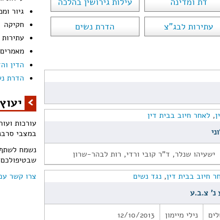
דת ומדינה
עילות גירושין בהלכה
גיור וממ
חקיקה
עתירות לבג"צ
הדרת נשים
עתירות
מאמרים
הדין והד
הדרת נש
יעוץ 
ן
,
לאחר חיוב בבית דין
עורכות ועור
במצבי סרבנ
נשמח לשתף מ
ישעיהו שנלר, ד"ר קובי ורדי, רות לבהר-שרון
שבטיפולכם.
צרו קשר עכש
ר חיוב בבית דין
,
נגד נשים
לים
נילי מיימון
12/10/2013